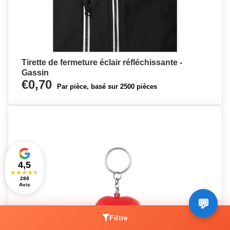
Tirette de fermeture éclair réfléchissante -
Gassin
€0,70
Par pièce, basé sur 2500 pièces
4,5
★
★
★
★
★
288
Avis
Filtre