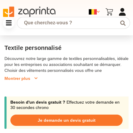
Textile personnalisé
Découvrez notre large gamme de textiles personnalisables, idéale
pour les entreprises ou associations souhaitant se démarquer.
Choisir des vêtements personnalisés vous offre une
personnalisation adaptée à vos besoins, qu'il s'agisse d'un polo
Montrer plus
personnalisé, d'un sweat personnalisé ou d'une veste.
Personnaliser vos vêtements et accessoires est plus qu’un simple
marquage, c’est un excellent outil de communication externe pour
promouvoir votre image de marque.Nous proposons une large
Besoin d'un devis gratuit ?
Effectuez votre demande en
gamme de vêtements de haute qualité, allant des polos aux
30 secondes chrono
doudounes, en passant par les casquettes et les tote bags. Les
vêtements personnalisés sont un excellent moyen de renforcer
Je demande un devis gratuit
l'identité de votre entreprise ou association. Grâce à notre module
de personnalisation textile, vous pouvez créer des articles