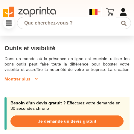
Outils et visibilité
Dans un monde où la présence en ligne est cruciale, utiliser les
bons outils peut faire toute la différence pour booster votre
visibilité et accroître la notoriété de votre entreprise. La création
de contenu pertinent et optimisé est essentielle pour gagner en
Montrer plus
visibilité sur les moteurs de recherche. Découvrez 5 outils
innovants qui peuvent vous aider à optimiser la visibilité de votre
entreprise et à fidéliser vos clients. Créer une stratégie de
communication efficace nécessite de connaître les outils de
communication à utiliser et de maîtriser le référencement naturel
Besoin d'un devis gratuit ?
Effectuez votre demande en
grâce à des plateformes comme Google Analytics et SEMrush.
30 secondes chrono
Ces outils vous permettront de dynamiser votre site web, attirer
de nouveaux prospects et gagner en notoriété. Il est donc
Je demande un devis gratuit
important de partager vos actualités et diffuser des informations
pertinentes afin d’être compétitive sur le marché. Intégrez un plan