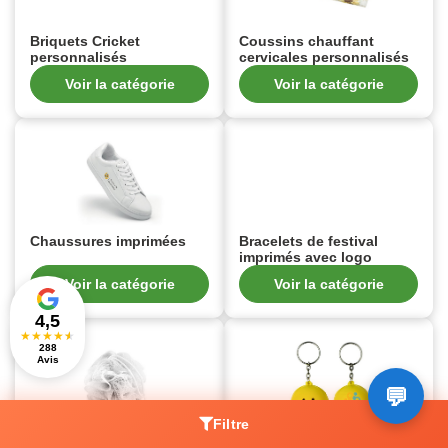
Briquets Cricket
Coussins chauffant
personnalisés
cervicales personnalisés
Voir la catégorie
Voir la catégorie
Chaussures imprimées
Bracelets de festival
imprimés avec logo
Voir la catégorie
Voir la catégorie
4,5
★
★
★
★
★
288
Avis
Filtre
Accessoires de salle de
Porte-clés anti-stress