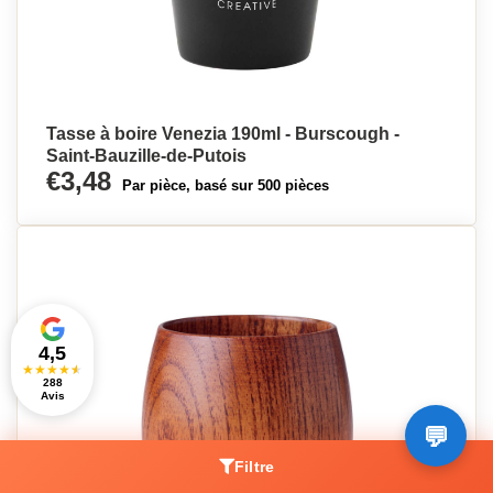
Tasse à boire Venezia 190ml - Burscough -
Saint-Bauzille-de-Putois
€3,48
Par pièce, basé sur 500 pièces
4,5
★
★
★
★
★
288
Avis
Filtre