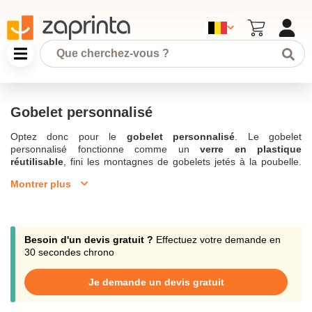
Gobelet personnalisé
Optez donc pour le
gobelet personnalisé
. Le gobelet
personnalisé fonctionne comme un
verre en plastique
réutilisable
, fini les montagnes de gobelets jetés à la poubelle.
Les gobelets personnalisés peuvent être utilisés lors de n'importe
Montrer plus
quel
événement
, que celui-ci soit professionnel ou sportif.
Personnalisez-le et affichez votre affiliation grâce à une
impression publicitaire du logo
de votre choix. Dans un
contexte sanitaire tendu, le gobelet personnalisé sera votre
meilleur ami lorsque vous devrez vous hydrater à la salle de sport
Besoin d'un devis gratuit ?
Effectuez votre demande en
entre deux exercices. Il pourra également servir durant les sorties
30 secondes chrono
en famille ou lors de séjours professionnels. N'attendez plus, et
vous aussi désaltérez-vous où vous voulez, quand vous voulez,
Je demande un devis gratuit
grâce à notre gamme de
Gobelets & verres personnalisés
.
Zaprinta est une société installée en Belgique.