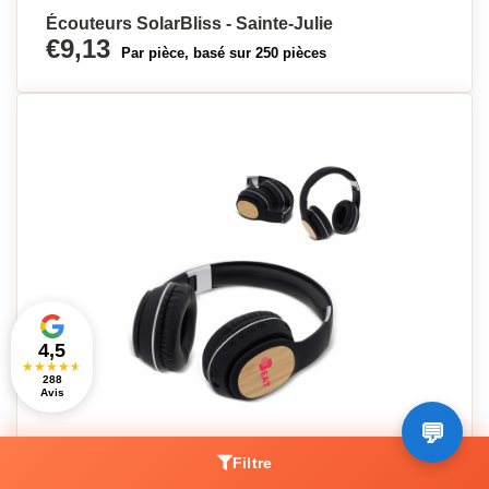
Écouteurs SolarBliss - Sainte-Julie
€9,13
Par pièce, basé sur 250 pièces
4,5
★
★
★
★
★
288
Avis
Casque sans fil Harmony en bambou - Mérignac
Filtre
€9,94