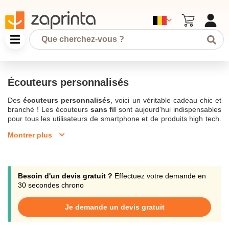
Écouteurs personnalisés
Des
écouteurs personnalisés
, voici un véritable cadeau chic et
branché ! Les écouteurs
sans fil
sont aujourd’hui indispensables
pour tous les utilisateurs de smartphone et de produits high tech.
Pour écouter sereinement de la musique dans les transports en
Montrer plus
commun, pour recevoir un appel en toute discrétion au bureau,
ou encore pour ne pas gêner son entourage, les
écouteurs
bluetooth personnalisés
de notre gamme
Articles audio avec
impression
vous accompagnent tout au long de votre journée. Si
vous souhaitez véhiculer une image dynamique de votre
Besoin d'un devis gratuit ?
Effectuez votre demande en
entreprise, de votre club ou association, offrez ces écouteurs
30 secondes chrono
personnalisés à vos clients, adhérents et partenaires, en y
apposant votre logo. Les écouteurs personnalisés sont très prisés
Je demande un devis gratuit
des amateurs de
produits high tech
. Pour les satisfaire, de
nombreux articles existent sur le marché, casques audio,