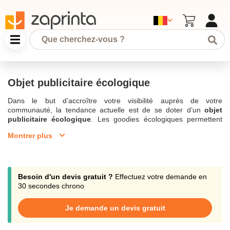
Objet publicitaire écologique
Dans le but d’accroître votre visibilité auprès de votre
communauté, la tendance actuelle est de se doter d’un
objet
publicitaire écologique
. Les goodies écologiques permettent
non seulement de contribuer à la mémorisation de votre marque
Montrer plus
comme étant au goût du jour, mais aussi de répondre à la
popularité de ces objets publicitaires. Par exemple, quoi de mieux
pour surprendre les collègues qu’une
clé usb écologique en
bambou
ou en carton recyclé plutôt qu’en plastique! Zaprinta,
une société installée en Belgique, connaît les préférences des
Besoin d'un devis gratuit ?
Effectuez votre demande en
consommateurs qui sont aujourd’hui pour des produits à
30 secondes chrono
conscience environnementale. Un objet publicitaire écologique
peut se personnaliser en y ajoutant
un logo
afin de promouvoir
Je demande un devis gratuit
votre image de marque
. Découvrez notre large
Gamme
écologique
.