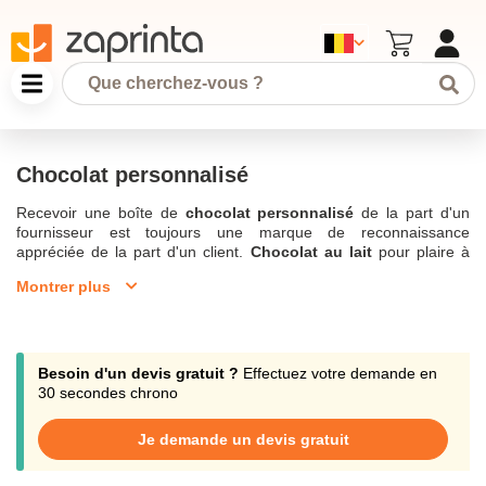
Chocolat personnalisé
Recevoir une boîte de
chocolat personnalisé
de la part d'un
fournisseur est toujours une marque de reconnaissance
appréciée de la part d'un client.
Chocolat au lait
pour plaire à
tous ou
chocolat noir
pour plus de raffinement, offrir ce produit
Montrer plus
phare du
cadeau d'entreprise pour Noël
ou pour Pâques
constitue le signe d'une relation privilégiée. Et lorsqu'il s'agit en
plus de chocolat personnalisé, il délivre de surcroît un message
qui associe le plaisir et la délicatesse à votre entreprise. Savant
mariage entre les saveurs traditionnelles et l'innovation
Besoin d'un devis gratuit ?
Effectuez votre demande en
marketing, apposer
votre logo
ou un message publicitaire
30 secondes chrono
directement sur les chocolats fera de votre cadeau un support
unique pour
développer votre notoriété
. Un coffret de chocolats
Je demande un devis gratuit
personnalisés offre en outre un moyen aisé d'accéder au cœur
des services de vos clients. En effet, rares sont les
entreprises