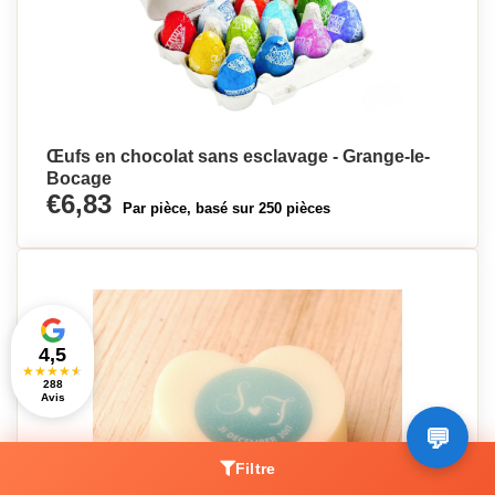
Œufs en chocolat sans esclavage - Grange-le-
Bocage
€6,83
Par pièce, basé sur 250 pièces
4,5
★
★
★
★
★
288
Avis
Filtre