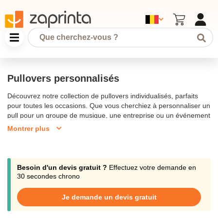
Pullovers personnalisés
Découvrez notre collection de pullovers individualisés, parfaits
pour toutes les occasions. Que vous cherchiez à personnaliser un
pull pour un groupe de musique, une entreprise ou un événement
spécial, nous proposons une large gamme de textiles de qualité,
Montrer plus
incluant des modèles en coton bio et en laine mérinos. Avec nos
outils de personnalisation en ligne, créer un pull unique n’a jamais
été aussi simple. Choisissez parmi différents modèles, ajoutez
votre logo ou design, et optez pour la technique d’impression ou
Besoin d'un devis gratuit ?
Effectuez votre demande en
de broderie qui vous convient le mieux. Grâce à nos prix
30 secondes chrono
dégressifs, personnaliser plusieurs articles devient encore plus
avantageux. Profitez également de notre livraison rapide pour
Je demande un devis gratuit
recevoir vos commandes dans les meilleurs délais. Commandez
dès maintenant votre pull personnalisé pour un style unique et un