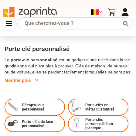
Porte clé personnalisé
Le
porte-clé personnalisé
est un gadget d’une utilité dans la vie
quotidienne qui n’est plus à prouver. Clés de maison, de bureau
ou de voiture, elles se perdent facilement lorsqu’elles ne sont pas
Alors,
personnaliser
ses porte-
attachées à un même porte-clés.
Montrer plus
clés apporte une touche de singularité, et allie originalité et utilité.
Qu’il soit
en cuir
ou
en bois
le
porte-clé personnalisé
est un
excellent
cadeau
que l’on peut offrir.
De plus, le
porte-clés
publicitaire
est un incontournable goodie prisé par la grande
Décapsuleur
Porte-clés en
majorité des entreprises, car il est très simple à personnaliser. En
personnalisé
Métal Customisé
effet, il est aisé d’y ajouter
photo
, logo, messages, et s’adapte à
Porte-clés
toute sorte de design.
Porte-clés de luxe
Vous trouverez sur Zaprinta une multitude
personnalisé en
personnalisé
d’options de
porte-clé personnalisé
pour faire accroître la
plastique
visibilité de votre entreprise. Les modèles proposés par cette