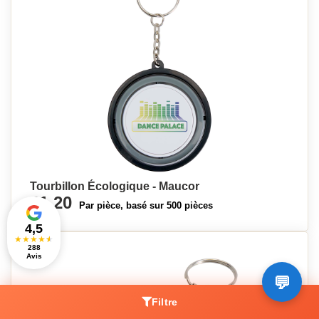
Tourbillon Écologique - Maucor
€1,20
Par pièce, basé sur 500 pièces
4,5
★
★
★
★
★
288
Avis
Filtre