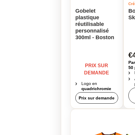
Cré
Gobelet
Bo
plastique
Sk
réutilisable
personnalisé
300ml - Boston
€
Par
PRIX SUR
50 
DEMANDE
Logo en
quadrichromie
Prix sur demande