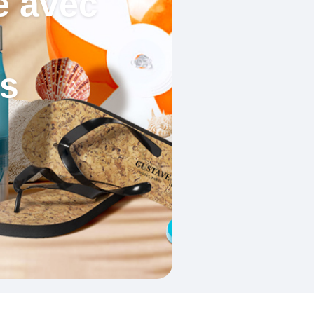
é avec
és