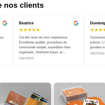
e nos clients
Beatrice
Domini
★
★
★
★
★
★
★
★
 au
J'ai été ravie de mon expérience.
Commande 
Excellente qualité, procédure de
prévus. L'
commande simple, expédition bien
goodies es
organisée. Vraiment bravo, je
18/07/2026
commanderai certainement à nouveau
23/07/2026
chez vous ! Merci.