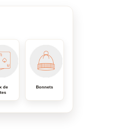
x de
Bonnets
rtes