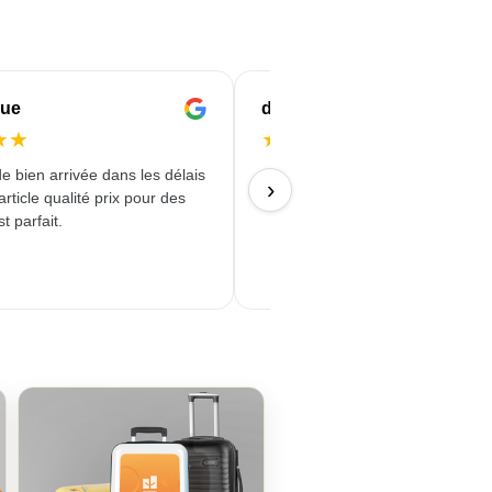
que
dj
★
★
★
★
★
★
★
bien arrivée dans les délais
16/07/2026
›
article qualité prix pour des
t parfait.