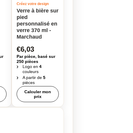
Créez votre design
Verre à bière sur
pied
personnalisé en
verre 370 ml -
Marchaud
€6,03
ur
Par pièce, basé sur
250 pièces
Logo en
4
couleurs
A partir de
5
pièces
Calculer mon
prix