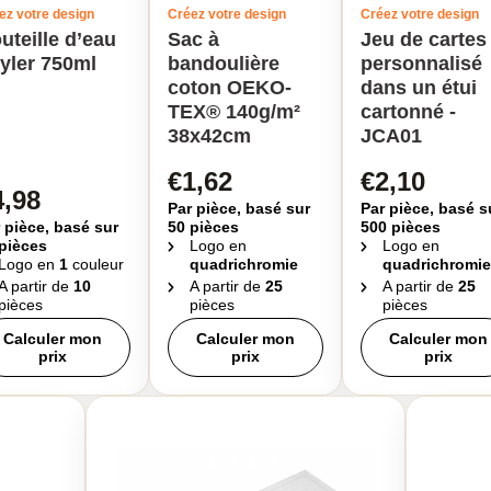
ez votre design
Créez votre design
Créez votre design
uteille d’eau
Sac à
Jeu de cartes
yler 750ml
bandoulière
personnalisé
coton OEKO-
dans un étui
TEX® 140g/m²
cartonné -
38x42cm
JCA01
€1,62
€2,10
4,98
Par pièce, basé sur
Par pièce, basé s
 pièce, basé sur
50 pièces
500 pièces
pièces
Logo en
Logo en
Logo en
1
couleur
quadrichromie
quadrichromie
A partir de
10
A partir de
25
A partir de
25
pièces
pièces
pièces
Calculer mon
Calculer mon
Calculer mon
prix
prix
prix