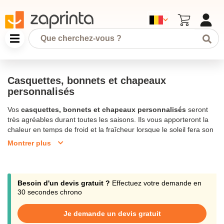
Casquettes, bonnets et chapeaux
personnalisés
Vos
casquettes, bonnets et chapeaux personnalisés
seront
très agréables durant toutes les saisons. Ils vous apporteront la
chaleur en temps de froid et la fraîcheur lorsque le soleil fera son
apparition. Une impression de votre logo sur ces textiles sera
Montrer plus
l'une des meilleures façon de faire la publicité de votre entreprise.
En effet si vous donnez à votre personnel des chapeaux ou des
bonnets publicitaires de notre gamme de
Textile personnalisé
, ou
si vous offrez à chacun de vos clients une casquette publicitaire
Besoin d'un devis gratuit ?
Effectuez votre demande en
avec le
logo de votre entreprise
, cela donnera envie aux
30 secondes chrono
personnes qui le verront de se renseigner sur votre marque. De
plus vous pouvez choisir entre différentes couleurs, différentes
Je demande un devis gratuit
matières (coton, acrylique, polyester, etc) et différentes tailles