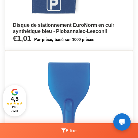
Disque de stationnement EuroNorm en cuir
synthétique bleu - Plobannalec-Lesconil
€1,01
Par pièce, basé sur 1000 pièces
4,5
★
★
★
★
★
288
Avis
Filtre