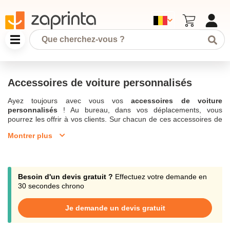
Accessoires de voiture personnalisés
Ayez toujours avec vous vos
accessoires de voiture
personnalisés
! Au bureau, dans vos déplacements, vous
pourrez les offrir à vos clients. Sur chacun de ces accessoires de
voiture personnalisés, vous pourrez faire imprimer
le logo de
Montrer plus
votre entreprise
par Zaprinta, société qui se trouve en Belgique.
Les accessoires de voiture publicitaires sont nombreux:
kit de
sécurité
,
grattoir personnalisé
,
disque de stationnement
,
support de plaque d'immatriculation personnalisé
ou encore
pare-soleil publicitaire. Vos clients seront ravis d'avoir un de ces
Besoin d'un devis gratuit ?
Effectuez votre demande en
accessoires de voiture personnalisés pour leur automobile. Ces
30 secondes chrono
objets, parce qu'ils sont pratiques et utiles, deviendront
indispensables à l'ensemble de vos prospects. Grâce à leur auto,
Je demande un devis gratuit
ceux-ci véhiculeront l'
image
et la
marque de votre entreprise
.
Vous serez ainsi plus facilement identifiables et reconnaissables