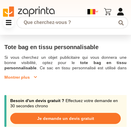
Tote bag en tissu personnalisable
Si vous cherchez un objet publicitaire qui vous donnera une
bonne visibilité, optez pour le
tote bag en tissu
personnalisable
. Ce sac en tissu personnalisé est utilisé dans
tous les foyers notamment comme sac shopping en tissu. Il va
Montrer plus
également transporter aussi des affaires de sport, le goûter des
enfants ou encore servir comme sac de plage... Pour offrir un
tote bag en tissu personnalisable
de qualité, Zaprinta.be,
société belge spécialisée dans les objets publicitaires vous
propose toute une série de tote bags en
coton écologique
ou
Besoin d'un devis gratuit ?
Effectuez votre demande en
en tissu intissé, avec une impression de qualité pour votre logo en
30 secondes chrono
couleurs. Le
Tote bag personnalisé
est robuste et peut
transporter plusieurs kilos. C'est aussi une bonne façon d'initier
Je demande un devis gratuit
votre clientèle à une démarche écoresponsable et limiter leur
consommation de plastique. A vous d'élire la couleur qui