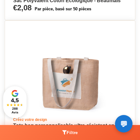
Sac Polyvalent Coton Écologique - Beaumais
€2,08
Par pièce, basé sur 50 pièces
4,5
★
★
★
★
★
288
Avis
Créez votre design
Tote bag personnalisable ultra-résistant en jute
avec poche avant - Le Havre
Filtre
€2,34