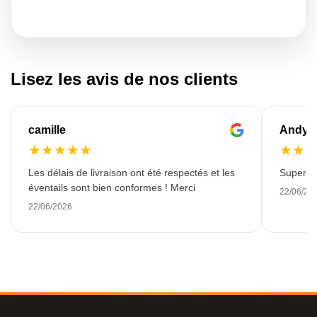
Lisez les avis de nos clients
camille
Andy
★
★
★
★
★
★
★
Les délais de livraison ont été respectés et les
Super qu
éventails sont bien conformes ! Merci
22/06/20
22/06/2026