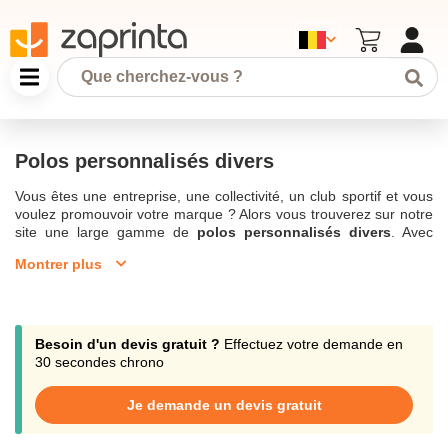
Polos personnalisés divers
Vous êtes une entreprise, une collectivité, un club sportif et vous
voulez promouvoir votre marque ? Alors vous trouverez sur notre
site une large gamme de
polos personnalisés divers
. Avec
l’impression de
votre logo
vous allez être connu et reconnu de
Montrer plus
tous. Vos salariés, vos clients, vos partenaires auront plaisir à
porter un polo portant vos couleurs. Avec des manches longues
l’hiver et courtes l’été, pour l’intérieur ou pour l’extérieur, vous
ferez toute la différence avec nos polos personnalisés divers.
Vous trouverez un
grand choix de couleurs
et de matières pour
Besoin d'un devis gratuit ?
Effectuez votre demande en
le
Polo personnalisé
. Il y en a pour tous les goûts et il y en a pour
30 secondes chrono
tous : les hommes, les femmes et les enfants. Notre société
installée en Belgique reste à votre écoute par téléphone, chat ou
Je demande un devis gratuit
mail pour toutes informations ou devis. Et à partir de seulement
10 articles commandés, offrez-vous l’opportunité d’augmenter