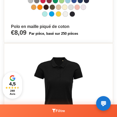
Polo en maille piqué de coton
€8,09
Par pièce, basé sur 250 pièces
4,5
★
★
★
★
★
288
Avis
Filtre