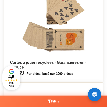
Cartes à jouer recyclées - Garancières-en-
Beauce
€1,39
Par pièce, basé sur 1000 pièces
4,5
★
★
★
★
★
288
Avis
Filtre