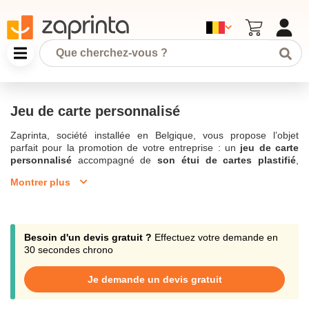
Jeu de carte personnalisé
Zaprinta, société installée en Belgique, vous propose l’objet
parfait pour la promotion de votre entreprise : un
jeu de carte
personnalisé
accompagné de
son étui de cartes plastifié
,
idéal pour une partie
de poker, de bridge ou de blackjack
entre
Montrer plus
amis ou entre collègues. Quoi de mieux qu’un jeu de carte
personnalisé pour passer de merveilleuses soirées tout en
promouvant l’
image de votre entreprise
ou de votre club sportif.
Ce jeu de cartes à personnaliser est un moyen parfait pour
diffuser un
message publicitaire
de façon divertissante que ce
Besoin d'un devis gratuit ?
Effectuez votre demande en
soit au bureau ou entre amis ! L’ensemble des cartes et la boite
30 secondes chrono
peuvent être personnalisables en couleurs et recto-verso. Vous
pouvez donc créer votre jeu de cartes personnalisé avec votre
Je demande un devis gratuit
propre
design et logo
, choisir la couleur et la matière désirée. Le
jeu de carte personnalisé contient 55 cartes de haute qualité en