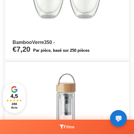
BambooVerre350 -
€7,20
Par pièce, basé sur 250 pièces
4,5
★
★
★
★
★
288
Avis
Filtre