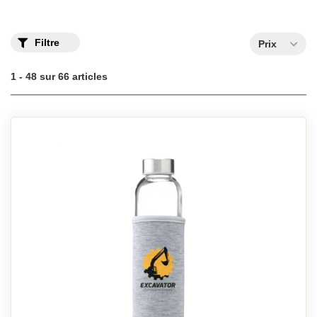
gourdes en verre incassable sont dotées d’une pochette en
néoprène qui les protège des rayures et des traces de doigts.
Ces modèles sont idéaux pour une utilisation quotidienne. Si vous
cherchez des contenants en verre personnalisables pour servir
Filtre
Prix
des boissons fraîches à l’occasion de grands événements, nos
modèles de carafes et bouteilles en verre personnalisables seront
appréciés par vos invités.
1 - 48 sur 66 articles
Gourde en verre personnalisée avec logo
Sélectionnez vos gourdes et bouteilles en verre personnalisées
avec le logo de votre entreprise.