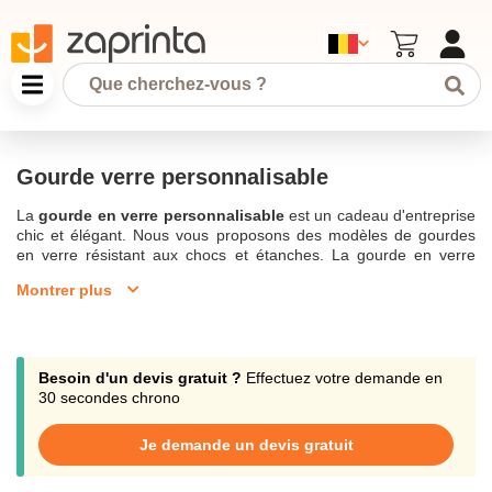
Gourde verre personnalisable
La
gourde en verre personnalisable
est un cadeau d'entreprise
chic et élégant. Nous vous proposons des modèles de gourdes
en verre résistant aux chocs et étanches. La gourde en verre
personnalisable fera plaisir à vos collaborateurs et clients. Elle
Montrer plus
met parfaitement en avant
votre logo
et les couleurs de votre
entreprise. Le verre est un
matériau recyclable
et facile à
entretenir avec de l’eau tiède et savonneuse. La gourde en verre
incassable s’utilise au bureau, au sport, à la maison, ou lors des
longs trajets. La gourde en verre personnalisable est un
cadeau
Besoin d'un devis gratuit ?
Effectuez votre demande en
publicitaire
qui vous donne de la visibilité. Notre équipe Zaprinta
30 secondes chrono
vous conseille dans votre choix d’une carafe, d’une
Gourde
personnalisée
ou d’une
bouteille en verre personnalisée
. Nous
Je demande un devis gratuit
sommes implantés en Belgique et nous sommes spécialisés dans
les objets publicitaires pour les entreprises. Certaines de nos