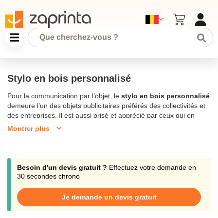
Stylo en bois personnalisé
Pour la communication par l’objet, le
stylo en bois personnalisé
demeure l’un des objets publicitaires préférés des collectivités et
des entreprises. Il est aussi prisé et apprécié par ceux qui en
bénéficient. En effet, le
Stylo personnalisé
leur est utile au
Montrer plus
quotidien. De plus, sa petite taille et sa forme discrète facilitent
Le
stylo à bille publicitaire en bois
est l’objet
son transport.
idéal pour faire passer un message promotionnel. Étant donné
qu’il est conçu en
bois
, le
stylo en bois personnalisé
est
Besoin d'un devis gratuit ?
Effectuez votre demande en
totalement
écologique
. Avec votre logo en imprimé, le
stylo en
30 secondes chrono
bois personnalisé
montre à votre clientèle que vous êtes une
entreprise éco responsable.
Il est disponible sous plusieurs
Je demande un devis gratuit
formes : en érable, en bois teinté et en
bambou
. Son encre peut
être de la couleur de votre choix.
Pour personnaliser votre stylo