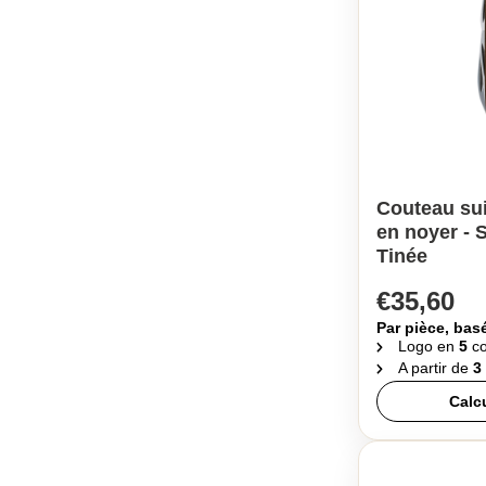
Couteau su
en noyer - 
Tinée
€35,60
Par pièce, bas
Logo en
5
co
A partir de
3
Calc