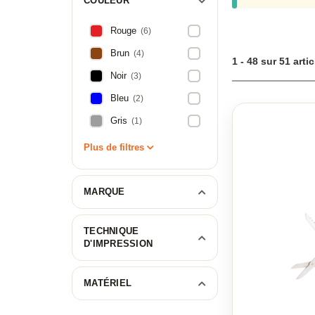
COULEUR
mais aussi un ex
découvrez comment
gamme, chaque cou
Rouge
(6)
pour recevoir vot
Brun
(4)
votre couteau pour 
1 - 48 sur 51 arti
Noir
(3)
Bleu
(2)
Gris
(1)
Plus de filtres
MARQUE
TECHNIQUE
D'IMPRESSION
MATÉRIEL