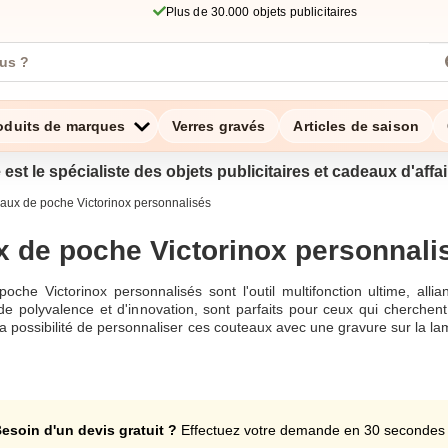
Plus de 30.000 objets publicitaires
oduits de marques
Verres gravés
Articles de saison
 est le spécialiste des objets publicitaires et cadeaux d'aff
aux de poche Victorinox personnalisés
 de poche Victorinox personnali
che Victorinox personnalisés sont l'outil multifonction ultime, alli
de polyvalence et d'innovation, sont parfaits pour ceux qui cherchen
a possibilité de personnaliser ces couteaux avec une gravure sur la l
d'entreprise.Victorinox, la marque suisse reconnue pour sa durabilit
sables. Les couteaux de poche Victorinox allient fonctionnalité et sty
luminium. Ce qui rend un couteau suisse victorinox personnalisé si sp
offrant une esthétique personnalisée.Que vous souhaitiez un couteau 
 les options de personnalisation sont infinies. Offrez un couteau vi
esoin d'un devis gratuit ?
Effectuez votre demande en 30 secondes
. Avec des fonctionnalités comme un ouvre-boîte, un tournevis et de