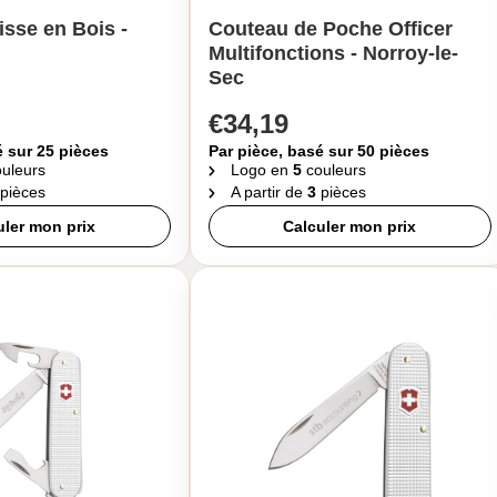
sse en Bois -
Couteau de Poche Officer
Multifonctions - Norroy-le-
Sec
€34,19
é sur 25 pièces
Par pièce, basé sur 50 pièces
uleurs
Logo en
5
couleurs
pièces
A partir de
3
pièces
uler mon prix
Calculer mon prix