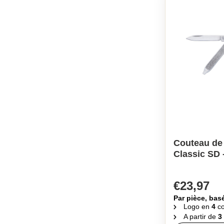
Couteau de
Classic SD
€23,97
Par pièce, bas
Logo en
4
co
A partir de
3