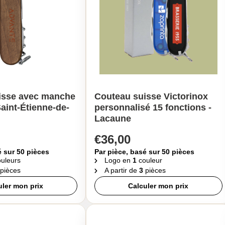
isse avec manche
Couteau suisse Victorinox
Saint-Étienne-de-
personnalisé 15 fonctions -
Lacaune
€36,00
é sur 50 pièces
Par pièce, basé sur 50 pièces
uleurs
Logo en
1
couleur
pièces
A partir de
3
pièces
uler mon prix
Calculer mon prix