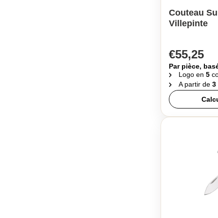
Couteau Sui
Villepinte
€55,25
Par pièce, bas
Logo en
5
co
A partir de
3
Calc