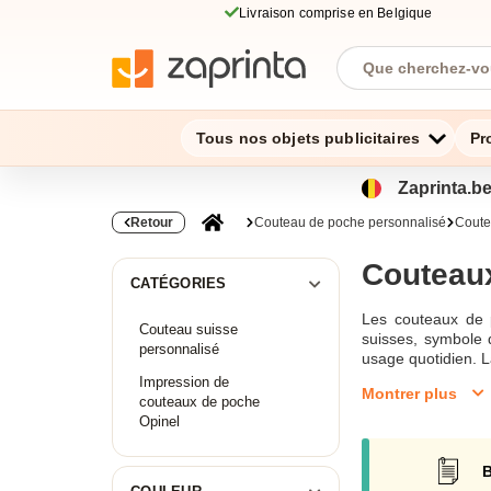
Livraison comprise en Belgique
Tous nos objets publicitaires
Pr
Zaprinta.be
Retour
Couteau de poche personnalisé
Coute
Couteaux
CATÉGORIES
Les couteaux de po
Couteau suisse
suisses, symbole 
personnalisé
usage quotidien. L
pour les cadeaux 
Impression de
Montrer plus
suisses personnali
couteaux de poche
bois de hêtre ou a
Opinel
pratique, tout en 
un design unique,
B
occasion spéciale