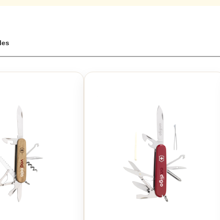
cellent moyen de montrer votre style personnel.Explorez le monde
 personnaliser votre couteau pour en faire un compagnon fidèle et 
teau promet une longue durabilité et une performance inégalée. Com
re couteau suisse victorinox personnalisé directement chez vous. Fa
en faire un véritable chef-d'œuvre de praticité et de style.
cles