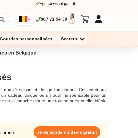
Aperçu visuel gratuit
087 71 54 30
Gourdes personnalisées
Secteur
aires en Belgique
sés
ant qualité suisse et design fonctionnel. Ces couteaux
t un cadeau unique ou un outil indispensable pour un
ame ou le manche ajoute une touche personnelle, idéale
é et sa précision, offre une large gamme de couteaux
le, avec des modèles en acier inoxydable et manches en
écial, c'est sa capacité à être un outil multifonction
avec une gravure laser, un logo de votre entreprise ou
ctorinox comme cadeau d'affaires ou pour toute autre
Je demande un devis gratuit
 chrono
s ciseaux, ces couteaux sont non seulement pratiques