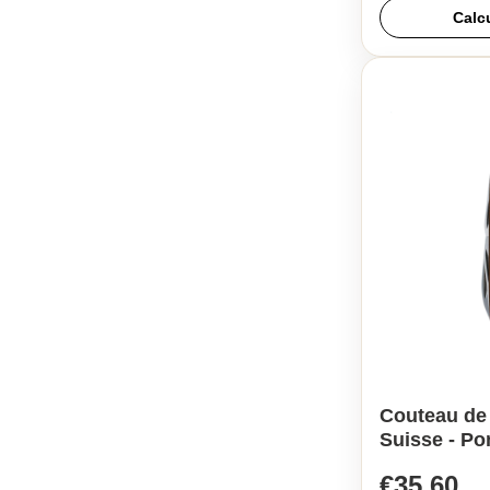
Calc
Couteau de
Suisse - P
€35,60