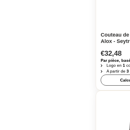
Couteau de
Alox - Seyt
€32,48
Par pièce, bas
Logo en
1
co
A partir de
3
Calc