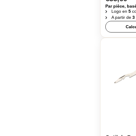
Par pièce, bas
Logo en
5
co
A partir de
3
Calc