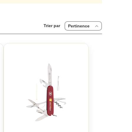
 des couteaux de poche personnalisés victorinox et
élégant. Grâce à l'utilisation de matériaux haut de
mandez en ligne et profitez de la livraison gratuite
ites graver votre choix de marquage et personnalisez
Trier par
Pertinence