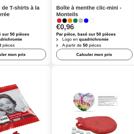
 de T-shirts à la
Boîte à menthe clic-mini -
vrée
Monteils
€0,96
é sur 50 pièces
Par pièce, basé sur 50 pièces
drichromie
Logo en
quadrichromie
0
pièces
A partir de
50
pièces
uler mon prix
Calculer mon prix