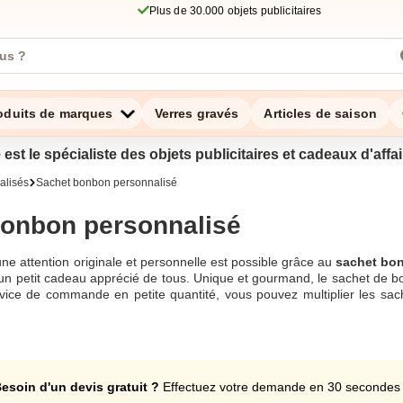
Plus de 30.000 objets publicitaires
oduits de marques
Verres gravés
Articles de saison
 est le spécialiste des objets publicitaires et cadeaux d'aff
alisés
Sachet bonbon personnalisé
bonbon personnalisé
 une attention originale et personnelle est possible grâce au
sachet bo
un petit cadeau apprécié de tous. Unique et gourmand, le sachet de bo
vice de commande en petite quantité, vous pouvez multiplier les sach
chat, téléphone ou email à support@zaprinta.com. Nous vous proposo
os événements privés ou professionnels, retrouvez toutes nos offres à pe
 personnalisable
esoin d'un devis gratuit ?
Effectuez votre demande en 30 secondes