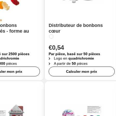
gn
bonbons
Distributeur de bonbons
és - forme au
cœur
€0,54
é sur 2500 pièces
Par pièce, basé sur 50 pièces
drichromie
Logo en
quadrichromie
000
pièces
A partir de
50
pièces
uler mon prix
Calculer mon prix