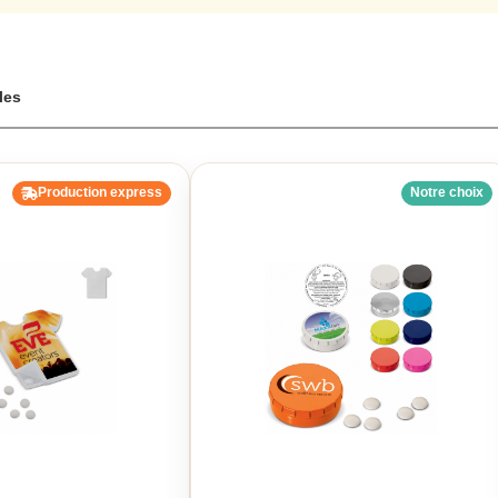
amme de sachets de bonbons publicitaires, le cadeau personnalisé aux 
cles
Production express
Notre choix