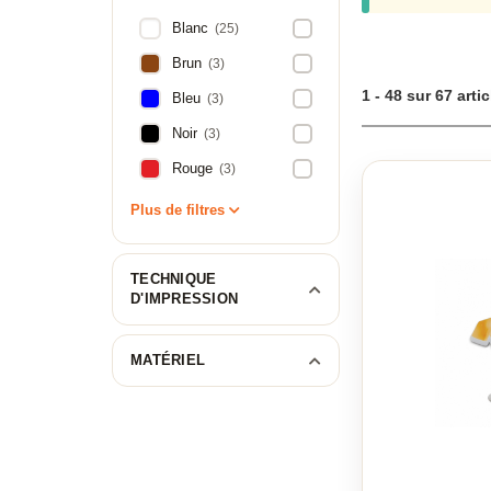
Retrouvez notre g
Blanc
(25)
Brun
(3)
1 - 48 sur 67 arti
Bleu
(3)
Noir
(3)
Rouge
(3)
Plus de filtres
TECHNIQUE
D'IMPRESSION
MATÉRIEL