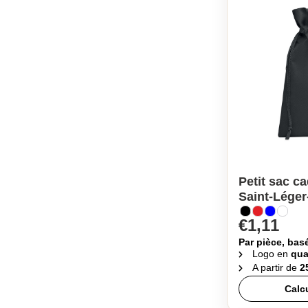
Petit sac c
Saint-Léger
€1,11
Par pièce, bas
Logo en
qua
A partir de
2
Calc