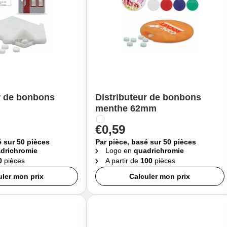
r de bonbons
Distributeur de bonbons
menthe 62mm
€0,59
é sur 50 pièces
Par pièce, basé sur 50 pièces
drichromie
Logo en
quadrichromie
0
pièces
A partir de
100
pièces
uler mon prix
Calculer mon prix