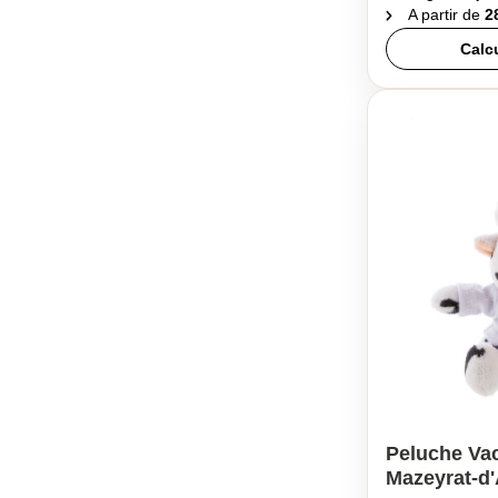
A partir de
2
Calc
Peluche Vac
Mazeyrat-d'A