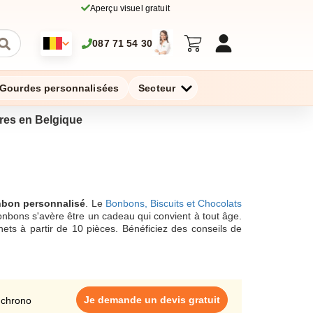
Aperçu visuel gratuit
087 71 54 30
Gourdes personnalisées
Secteur
aires en Belgique
nbon personnalisé
. Le
Bonbons, Biscuits et Chocolats
nbons s'avère être un cadeau qui convient à tout âge.
ets à partir de 10 pièces. Bénéficiez des conseils de
ns un grand choix de
personnalisation de sachets de
tit prix.
Je demande un devis gratuit
 chrono