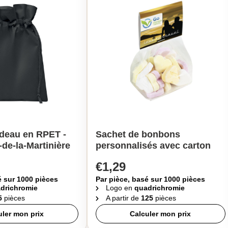
adeau en RPET -
Sachet de bonbons
-de-la-Martinière
personnalisés avec carton
€1,29
é sur 1000 pièces
Par pièce, basé sur 1000 pièces
drichromie
Logo en
quadrichromie
5
pièces
A partir de
125
pièces
uler mon prix
Calculer mon prix