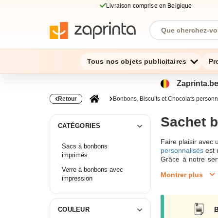
Livraison comprise en Belgique
Tous nos objets publicitaires
Pr
Zaprinta.be
Retour
Bonbons, Biscuits et Chocolats personn
Sachet 
CATÉGORIES
Faire plaisir avec
Sacs à bonbons
personnalisés
est 
imprimés
Grâce à notre ser
notre équipe par 
Verre à bonbons avec
Montrer plus
bonbons
. Pour v
impression
Sac à bonbon
B
COULEUR