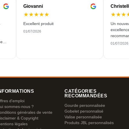
Giovanni
Christel
★
★
★
★
★
★
★
★
s
Excellent produit
Un nouvea
excellence
01/07/2026
recommand
de
01/07/2026
at
r
 als
nnen
NFORMATIONS
CATÉGORIES
RECOMMANDÉES
ffres d'emploi
Gourde personnalisée
ui sommes-nous ?
Gobelet personnalisé
onditions générales de vente
Valise personnalisée
isclaimer & Copyright
Produits JBL personnalisés
entions légales