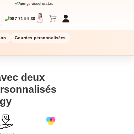
Aperçu visuel gratuit
087 71 54 30
son
Gourdes personnalisées
avec deux
rsonnalisés
egy
 partir de