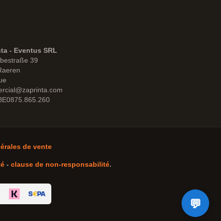
nta - Eventus SRL
bestraße 39
Raeren
ue
rcial@zaprinta.com
 BE0875.865.260
érales de vente
té
-
clause de non-responsabilité
.