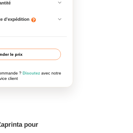
antité
e d'expédition
der le prix
 commande ?
Discutez
avec notre
vice client
Zaprinta pour