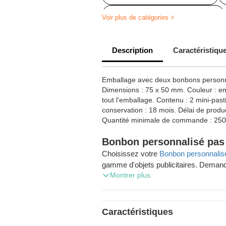
Bonbon personnalisé pas cher
Voir plus de catégories >
Bonbon personnalisé baptême
Description
Caractéristiqu
Bonbon personnalisé anniversaire
Bonbon personnalisé entreprise
Emballage avec deux bonbons personn
Dimensions : 75 x 50 mm. Couleur : em
Emballage bonbon personnalisé
tout l'emballage. Contenu : 2 mini-pas
conservation : 18 mois. Délai de produ
Bonbon personnalisé mariage
Quantité minimale de commande : 250
Bonbon personnalisé pas
Choisissez votre
Bonbon personnalis
gamme d'objets publicitaires. Demand
Montrer plus
et profitez de la livraison gratuite d
Vous voulez commander des objets pu
d'entreprise en Belgique ? Zaprinta Be
Caractéristiques
spécialisée. Nous expédions les co