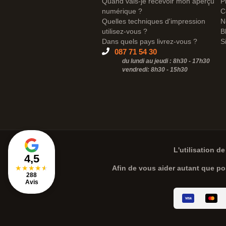
Quand vais-je recevoir mon aperçu
P
numérique ?
C
Quelles techniques d'impression
N
utilisez-vous ?
B
Dans quels pays livrez-vous ?
S
087 71 54 30
du lundi au jeudi : 8h30 - 17h30
vendredi: 8h30 -
15h30
L'utilisation de
4,5
★
★
★
★
★
Afin de vous aider autant que po
288
Avis