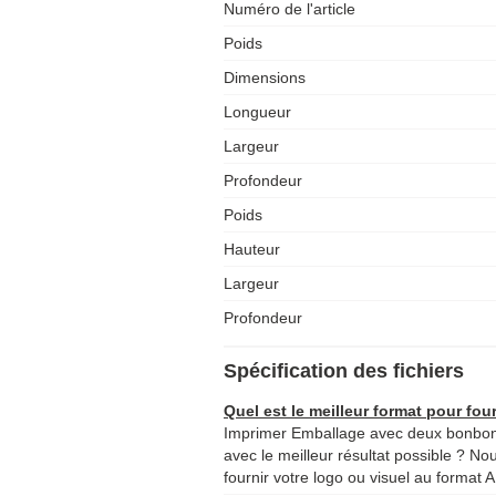
Numéro de l'article
Wallonie, en Flandre et à Bruxelles. Besoi
contact avec nos conseillers. Ils répondront à toutes vos questions
Poids
rapidement et efficacement.
Dimensions
Longueur
Largeur
Profondeur
Poids
Hauteur
Largeur
Profondeur
Spécification des fichiers
Quel est le meilleur format pour four
Imprimer Emballage avec deux bonbon
avec le meilleur résultat possible ? No
fournir votre logo ou visuel au format A