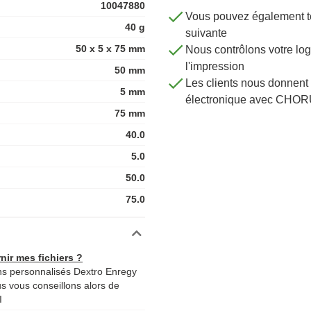
10047880
n de d'explications ? Prenez
Vous pouvez également té
40 g
suivante
50 x 5 x 75 mm
Nous contrôlons votre 
l'impression
50 mm
Les clients nous donnent 
5 mm
électronique avec CHOR
75 mm
40.0
5.0
50.0
75.0
nir mes fichiers ?
s personnalisés Dextro Enregy
us vous conseillons alors de
I