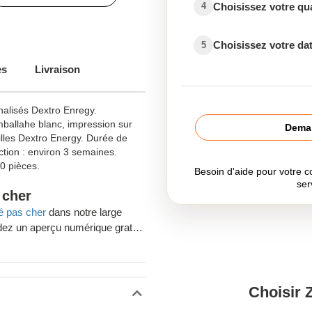
Choisissez votre qu
4
Choisissez votre dat
5
es
Livraison
alisés Dextro Enregy.
ballahe blanc, impression sur
Deman
tilles Dextro Energy. Durée de
ction : environ 3 semaines.
0 pièces.
Besoin d'aide pour votre
ser
 cher
é pas cher
dans notre large
ez un aperçu numérique gratuit
e votre commande.
blicitaires ou des cadeaux
lgique est votre entreprise
Choisir 
mmandes gratuitement en