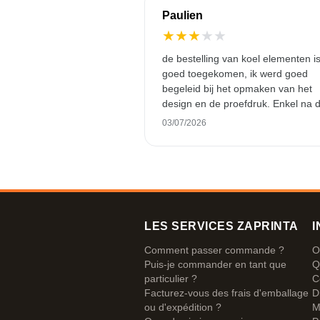
Paulien
★
★
★
★
★
de bestelling van koel elementen i
goed toegekomen, ik werd goed
begeleid bij het opmaken van het
design en de proefdruk. Enkel na 
levering hebben we snel gemerkt d
03/07/2026
de druk er snel afgaat, zeer jamme
voor deze prijs, zeker omdat we dit
bedrijf wouden geven als
relatiegeschenk en dit dus niet ku
afgeven als cadeau..
LES SERVICES ZAPRINTA
I
Comment passer commande ?
O
Puis-je commander en tant que
Q
particulier ?
C
Facturez-vous des frais d'emballage
D
ou d'expédition ?
M