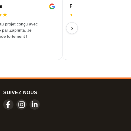
le
Flieger
★
★
★
★
★
★
★
u projet conçu avec
01/07/2026
›
 par Zaprinta. Je
e fortement !
SUIVEZ-NOUS