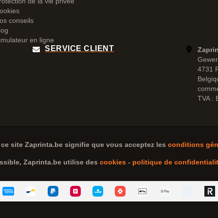
rotection de la vie privée
ookies
os conseils
log
imulateur en ligne
SERVICE CLIENT
Zapri
Gewer
4731 
Belgiq
comme
TVA :
 ce site
Zaprinta.be
signifie que vous acceptez les
conditions gén
ssible,
Zaprinta.be
utilise des
cookies
-
politique de confidentiali