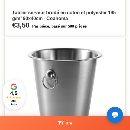
Tablier serveur brodé en coton et polyester 195
g/m² 90x40cm - Coahoma
€3,50
Par pièce, basé sur 500 pièces
4,5
★
★
★
★
★
288
Avis
Filtre