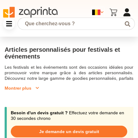
Articles personnalisés pour festivals et
événements
Les festivals et les événements sont des occasions idéales pour
promouvoir votre marque grâce à des articles personnalisés.
Découvrez notre large gamme de goodies personnalisés, parfaits
pour les festivals, qui vous permettent de créer une ambiance
Montrer plus
unique et mémorable. Opter pour des objets personnalisés, c'est
allier fonctionnalité et image de marque, tout en réduisant votre
empreinte carbone avec des goodies 100% réutilisables.Les
accessoires tels que les bracelets personnalisés, les lunettes de
soleil personnalisées, et le chapeau personnalisé sont parmi les
Besoin d'un devis gratuit ?
Effectuez votre demande en
plus populaires lors des concerts. Ces articles de festival ajoutent
30 secondes chrono
une touche d'originalité et laissent une impression durable sur vos
participants. Les lunettes personnalisées et le gobelet
Je demande un devis gratuit
personnalisé réutilisable avec un logo sur les couleurs de votre