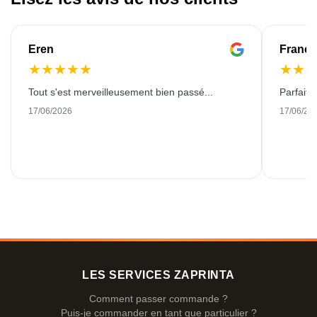
Eren
Franço
★
★
★
★
★
★
★
Tout s'est merveilleusement bien passé...
Parfait!
17/06/2026
17/06/20
LES SERVICES ZAPRINTA
Comment passer commande ?
Puis-je commander en tant que particulier ?