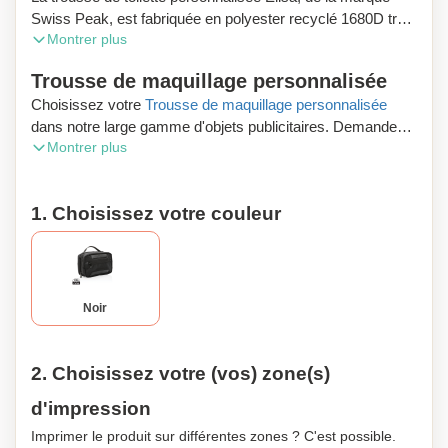
Swiss Peak, est fabriquée en polyester recyclé 1680D très
Montrer plus
résistant avec des détails en PU très chics qui donnent à
cette trousse un look très élégant. Elle dispose de deux
Trousse de maquillage personnalisée
grands compartiments zippés dans lesquels vous pouvez
Choisissez votre
Trousse de maquillage personnalisée
ranger tous vos articles de bains. Lors de la fabrication de
dans notre large gamme d'objets publicitaires. Demandez
chacun de ces sacs, 6 litres d'eau ont déjà été économisés
Montrer plus
un aperçu numérique gratuit et profitez de la livraison
et 10,14 bouteilles PET de 0,5 litre ont été réutilisées. Ce
gratuite de votre commande.
sac vous permet également de mettre en valeur votre
entreprise pendant vos vacances ou vos voyages
1. Choisissez votre couleur
d'affaires.
Noir
2. Choisissez votre (vos) zone(s)
d'impression
Imprimer le produit sur différentes zones ? C'est possible.