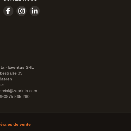
nta - Eventus SRL
bestraße 39
Raeren
ue
rcial@zaprinta.com
 BE0875.865.260
érales de vente