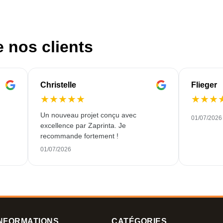
e nos clients
Christelle
Flieger
★
★
★
★
★
★
★
★
Un nouveau projet conçu avec
01/07/2026
excellence par Zaprinta. Je
recommande fortement !
01/07/2026
NFORMATIONS
CATÉGORIES