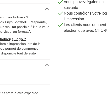
Vous pouvez également té
nos conseillers. Ils vous renseigneront immédiatement.
suivante
Nous contrôlons votre 
nir mes fichiers ?
l'impression
ock Enyo Softshell | Respirante,
Les clients nous donnent 
eur résultat possible ? Nous vous
électronique avec CHOR
ou visuel au format AI
ichier(s) logo ?
iers d’impression lors de la
nous permet de commencer
disponible tout de suite
et prête à être expédiée