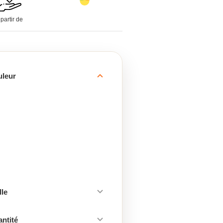
 partir de
uleur
lle
antité