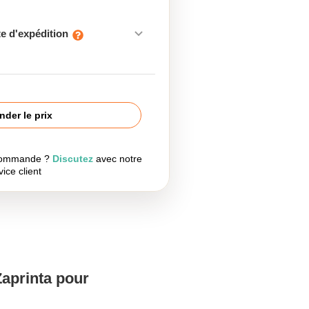
e d'expédition
der le prix
 commande ?
Discutez
avec notre
vice client
Zaprinta pour