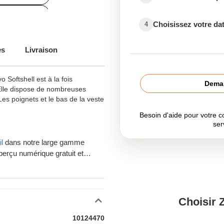
shell travail
Choisissez votre dat
4
es
Livraison
o Softshell est à la fois
Deman
 Elle dispose de nombreuses
es poignets et le bas de la veste
Besoin d'aide pour votre
ser
l
dans notre large gamme
perçu numérique gratuit et
otre commande.
ux publicitaires ou des
inta Belgique est votre
Choisir 
rt pour toute livraison en
10124470
in de conseils ? Prenez