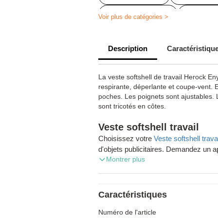
Blouson de travail
Veste soft
Voir plus de catégories >
Veste herock
Description
Caractéristiqu
La veste softshell de travail Herock Eny
respirante, déperlante et coupe-vent.
poches. Les poignets sont ajustables. L
sont tricotés en côtes.
Veste softshell travail
Choisissez votre
Veste softshell travai
d'objets publicitaires. Demandez un a
Montrer plus
profitez de la livraison gratuite de v
Vous désirez passer commande cadea
cadeaux d’affaires en Belgique ? Zapr
Caractéristiques
spécialiste. Les frais de port sont offe
Numéro de l'article
Wallonie, en Flandre ou à Bruxelles. Beso