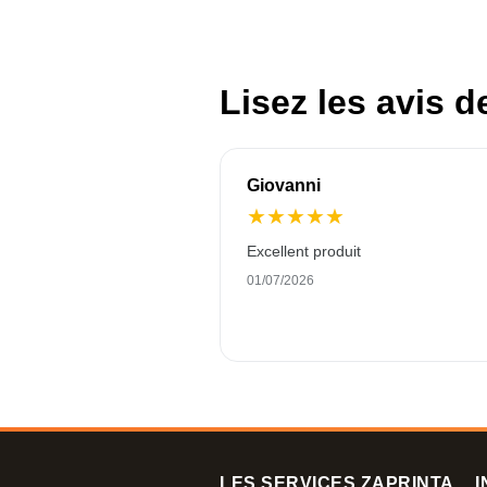
Lisez les avis d
Giovanni
★
★
★
★
★
Excellent produit
01/07/2026
LES SERVICES ZAPRINTA
I