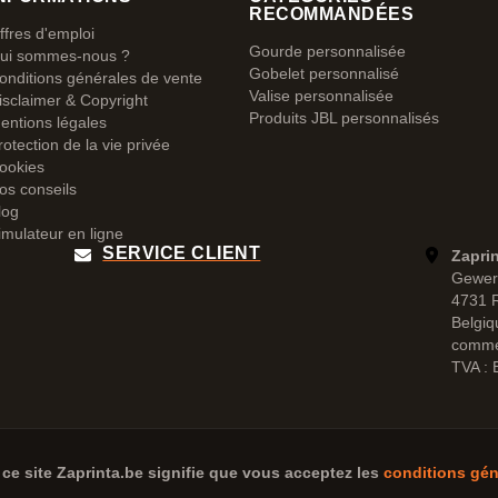
RECOMMANDÉES
ffres d'emploi
Gourde personnalisée
ui sommes-nous ?
Gobelet personnalisé
onditions générales de vente
Valise personnalisée
isclaimer & Copyright
Produits JBL personnalisés
entions légales
rotection de la vie privée
ookies
os conseils
log
imulateur en ligne
SERVICE CLIENT
Zapri
Gewer
4731 
Belgiq
comme
TVA :
 ce site
Zaprinta.be
signifie que vous acceptez les
conditions gén