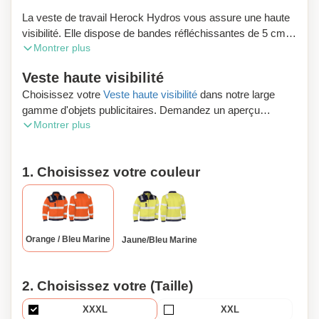
La veste de travail Herock Hydros vous assure une haute
visibilité. Elle dispose de bandes réfléchissantes de 5 cm
Montrer plus
autour du corps, des manches et sur les épaules. Les
poignets sont ajustables. La veste de travail Herock
Veste haute visibilité
Hydros propose également de nombreuses poches.
Choisissez votre
Veste haute visibilité
dans notre large
gamme d'objets publicitaires. Demandez un aperçu
Montrer plus
numérique gratuit et profitez de la livraison gratuite de votre
commande.
1. Choisissez votre couleur
À la recherche de produits personnalisés surprenants en
Belgique ? La société wallonne Zaprinta vous fournit dans
toute la Belgique. Examinez notre assortiment de 30.000
références. Nous envoyons les commandes gratuitement
en Wallonie, en Flandre et à Bruxelles. Besoin de
Orange / Bleu Marine
Jaune/bleu Marine
d'explications ? Contactez avec nos spécialistes. Ils vous
conseilleront immédiatement.
2. Choisissez votre (Taille)
XXXL
XXL