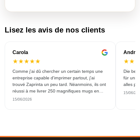
Lisez les avis de nos clients
Carola
Andre
★
★
★
★
★
★
★
Comme j'ai dû chercher un certain temps une
Die bedr
entreprise capable d'imprimer partout, j'ai
für unse
trouvé Zaprinta un peu tard. Néanmoins, ils ont
alles pr
réussi à me livrer 250 magnifiques mugs en
15/06/20
émail dans les délais. J'en suis très contente.
15/06/2026
Un grand merci !