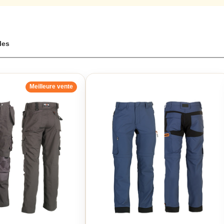
ravail Herock
 entre protection et style avec notre sélection de pantalons de travail 
cles
Meilleure vente