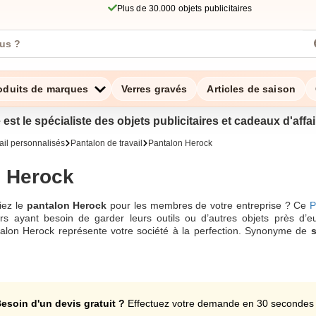
Plus de 30.000 objets publicitaires
oduits de marques
Verres gravés
Articles de saison
 est le spécialiste des objets publicitaires et cadeaux d'aff
ail personnalisés
Pantalon de travail
Pantalon Herock
n Herock
siez le
pantalon Herock
pour les membres de votre entreprise ? Ce
P
eurs ayant besoin de garder leurs outils ou d’autres objets près d’
ntalon Herock représente votre société à la perfection. Synonyme de
s
 lieu de travail. Mais il protège également des poussières et des produ
es que pour femmes. Du 34 au 50 pour les femmes et du 36 au 56 p
. Bermudas de travail, pantalon Herock classique ou jean, vous avez le
 Zaprinta, société installée en Belgique.
esoin d'un devis gratuit ?
Effectuez votre demande en 30 secondes