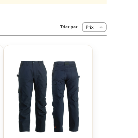
Herock à poches.
Trier par
Prix