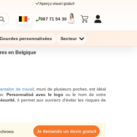
Aperçu visuel gratuit
087 71 54 30
Gourdes personnalisées
Secteur
aires en Belgique
antalon de travail
, muni de plusieurs poches, est idéal
eux.
Personnalisé avec le logo
ou le nom de votre
écurité
, il permet aux ouvriers d'éviter les risques de
its nocifs. Herock fabrique aussi bien des vêtements de
our les hommes, la marque Herock possède une grande
 choix entre plusieurs coloris, coupes et matières sur
Je demande un devis gratuit
 chrono