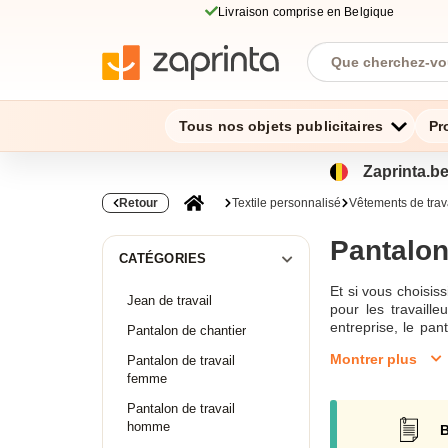
Livraison comprise en Belgique
Tous nos objets publicitaires
Pr
Zaprinta.be
Retour
Textile personnalisé
Vêtements de trav
Pantalo
CATÉGORIES
Et si vous choisis
Jean de travail
pour les travaill
entreprise, le pa
Pantalon de chantier
blessures sur leur
Montrer plus
Pantalon de travail
travail pour homm
femme
variété de tailles
notre site en ligne
Pantalon de travail
homme
B