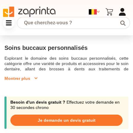
Soins buccaux personnalisés
Explorant le domaine des soins buccaux personnalisés, cette
catégorie offre une variété de produits et accessoires pour le soin
dentaire, allant des brosses à dents aux traitements de
blanchiment des dents. Ces produits sont idéaux pour les
Montrer plus
professionnels de la santé tels que les dentistes et les hygiénistes
dentaires, ainsi que pour les cliniques désireuses de fournir des
soins bucco-dentaires de qualité supérieure. Découvrez notre
large gamme de produits d'hygiène bucco-dentaires qui peuvent
être personnalisés avec le logo de votre entreprise pour renforcer
Besoin d'un devis gratuit ?
Effectuez votre demande en
l'identité de marque. Le bon emballage est essentiel pour
30 secondes chrono
personnaliser et offrir une meilleure expérience à vos clients,
garantissant non seulement l'hygiène mais aussi une présentation
Je demande un devis gratuit
soignée. Grâce à nos produits de blanchiment des dents, vous
pourrez obtenir des résultats professionnels, réduisant les taches