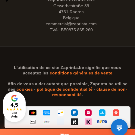
Gewerbestraße 39
4731 Raeren
Belgique
commercial@zaprinta.com
TVA : BE0875.865.260
L'utilisation de ce site
Zaprinta.be
signifie que vous
acceptez les
conditions générales de vente
Afin de vous aider autant que possible,
Zaprinta.be
utilise
des
cookies
-
politique de confidentialité
-
clause de non-
responsabilité
.
4,5
★
★
★
★
★
288
Avis