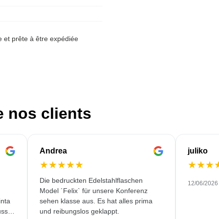
et prête à être expédiée
e nos clients
Andrea
juliko
★
★
★
★
★
★
★
★
Die bedruckten Edelstahlflaschen
12/06/2026
Model ´Felix` für unsere Konferenz
inta
sehen klasse aus. Es hat alles prima
ssi à
und reibungslos geklappt.