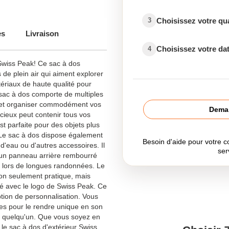
Choisissez votre qu
3
es
Livraison
Choisissez votre dat
4
 Swiss Peak! Ce sac à dos
 de plein air qui aiment explorer
atériaux de haute qualité pour
e sac à dos comporte de multiples
 et organiser commodément vos
Deman
acieux peut contenir tous vos
st parfaite pour des objets plus
. Le sac à dos dispose également
Besoin d'aide pour votre
 d'eau ou d'autres accessoires. Il
ser
d'un panneau arrière rembourré
 lors de longues randonnées. Le
non seulement pratique, mais
ré avec le logo de Swiss Peak. Ce
ption de personnalisation. Vous
les pour le rendre unique en son
r quelqu'un. Que vous soyez en
e sac à dos d'extérieur Swiss