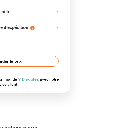
antité
e d'expédition
der le prix
 commande ?
Discutez
avec notre
vice client