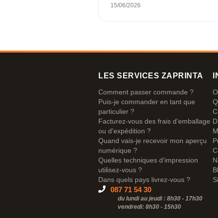
me livrer 250 magnifiques mugs e
15/06/2026
émail dans les délais. J'en suis trè
contente. Un grand merci !
LES SERVICES ZAPRINTA
I
Comment passer commande ?
O
Puis-je commander en tant que
Q
particulier ?
C
Facturez-vous des frais d'emballage
D
ou d'expédition ?
M
Quand vais-je recevoir mon aperçu
P
numérique ?
C
Quelles techniques d'impression
N
utilisez-vous ?
B
Dans quels pays livrez-vous ?
S
087 71 54 30
du lundi au jeudi : 8h30 - 17h30
vendredi: 8h30 -
15h30