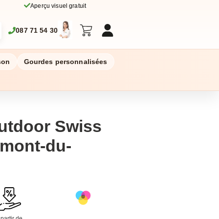
Aperçu visuel gratuit
087 71 54 30
son
Gourdes personnalisées
utdoor Swiss
umont-du-
 partir de