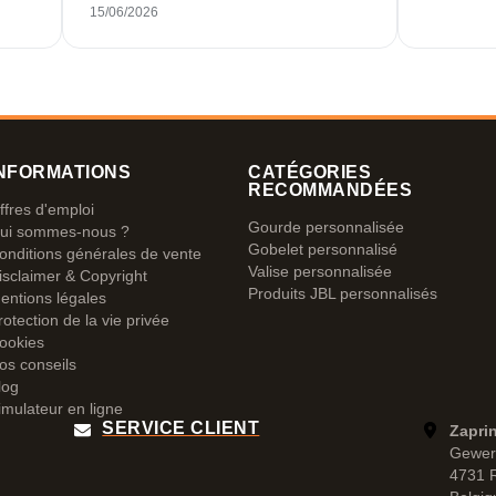
n
15/06/2026
s
NFORMATIONS
CATÉGORIES
RECOMMANDÉES
ffres d'emploi
Gourde personnalisée
ui sommes-nous ?
Gobelet personnalisé
onditions générales de vente
Valise personnalisée
isclaimer & Copyright
Produits JBL personnalisés
entions légales
rotection de la vie privée
ookies
os conseils
log
imulateur en ligne
SERVICE CLIENT
Zapri
Gewer
4731 