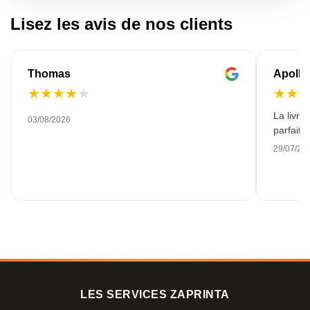
Lisez les avis de nos clients
Thomas
Apollo
★
★
★
★
★
★
★
La livra
03/08/2026
parfaite
29/07/20
LES SERVICES ZAPRINTA