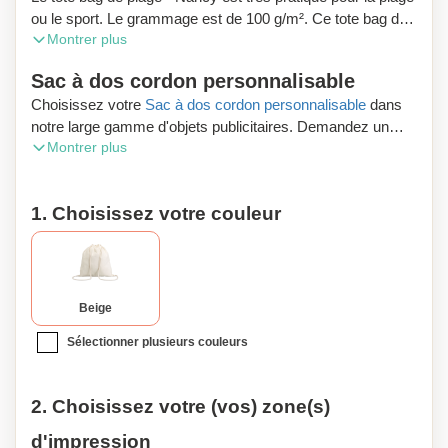
ou le sport. Le grammage est de 100 g/m². Ce tote bag de
Montrer plus
plage 100% coton dispose de cordons pour une fermeture
rapide et simple.
Sac à dos cordon personnalisable
Choisissez votre
Sac à dos cordon personnalisable
dans
notre large gamme d'objets publicitaires. Demandez un
Montrer plus
aperçu numérique gratuit et profitez de la livraison gratuite
de votre commande.
1. Choisissez votre couleur
Si vous demeurez en Belgique et que vous voulez
personnaliser des produits, Zaprinta Belgique est à votre
service. Spécialisé dans la personnalisation, notre société
propose des goodies de qualité imprimés avec soin.
Parcourez notre large gamme de 30.000 références !
Beige
Obtenez des frais de livraison gratuits en commandant
Sélectionner plusieurs couleurs
dans la boutique en ligne Zaprinta.be. Besoin de
d'explications ? Contactez avec nos conseillers. Ils vous
renseigneront immédiatement.
2. Choisissez votre (vos) zone(s)
d'impression