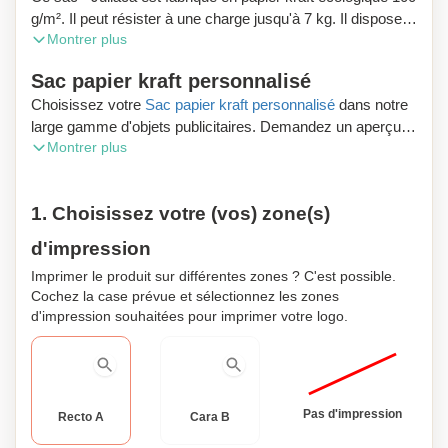
g/m². Il peut résister à une charge jusqu'à 7 kg. Il dispose
Montrer plus
de soufflets pour un dépliage facile et de poignées
renforcées. Dimensions : 32 x 40 x 12 cm | 54 gr.
Sac papier kraft personnalisé
Choisissez votre
Sac papier kraft personnalisé
dans notre
large gamme d'objets publicitaires. Demandez un aperçu
Montrer plus
numérique gratuit et profitez de la livraison gratuite de votre
commande.
1. Choisissez votre (vos) zone(s)
Vous désirez passer commande des produits publicitaires
ou des cadeaux d’affaires en Belgique ? Zaprinta Belgique
d'impression
est votre spécialiste. Obtenez des frais de livraison offerts
Imprimer le produit sur différentes zones ? C'est possible.
en commandant dans la boutique en ligne Zaprinta.be.
Cochez la case prévue et sélectionnez les zones
Besoin de d'aide ? Contactez avec nos conseillers. Ils
d'impression souhaitées pour imprimer votre logo.
vous conseilleront de façon claire et rapide.
Pas d'impression
Recto A
Cara B