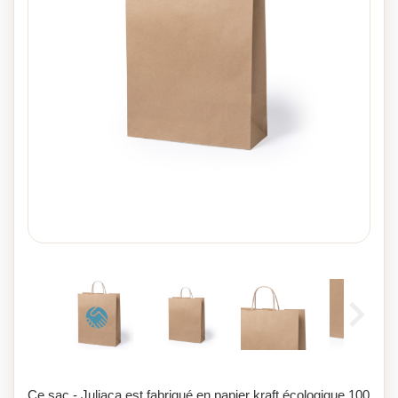
Ce sac - Juliaca est fabriqué en papier kraft écologique 100