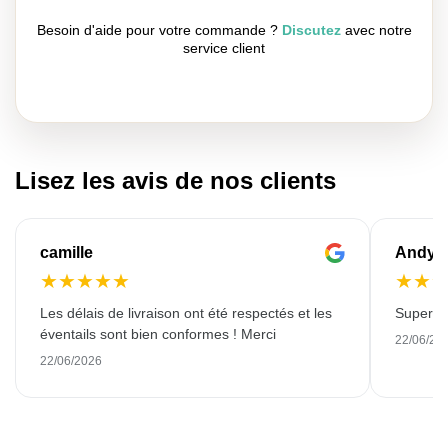
Besoin d'aide pour votre commande ?
Discutez
avec notre
service client
Lisez les avis de nos clients
camille
Andy
★
★
★
★
★
★
★
Les délais de livraison ont été respectés et les
Super qu
éventails sont bien conformes ! Merci
22/06/20
22/06/2026