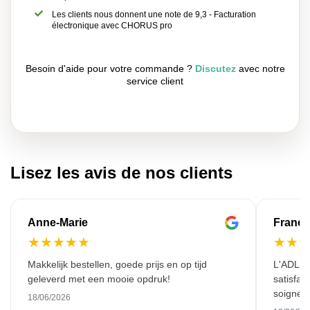
Les clients nous donnent une note de 9,3 - Facturation
électronique avec CHORUS pro
Besoin d'aide pour votre commande ?
Discutez
avec notre
service client
Lisez les avis de nos clients
Anne-Marie
Franço
★
★
★
★
★
★
★
Makkelijk bestellen, goede prijs en op tijd
L'ADL L
geleverd met een mooie opdruk!
satisfai
soigné e
18/06/2026