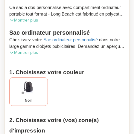
Ce sac à dos personnalisé avec compartiment ordinateur
portable tout format - Long Beach est fabriqué en polyester
Montrer plus
1680D avec 2 compartiments principaux. L’un des
compartiments renferme un système universel pour
Sac ordinateur personnalisé
protéger votre ordinateur portable de quasi tout format.
Choisissez votre
Sac ordinateur personnalisé
dans notre
L’autre compartiment contient une poche spéciale pour
large gamme d'objets publicitaires. Demandez un aperçu
contenir votre tablette. Les deux poches frontales à
Montrer plus
numérique gratuit et profitez de la livraison gratuite de votre
fermeture éclair sont idéales pour garder vos objets de
commande.
valeur. Comprend un crochet pour clés. Sans PVC.
1. Choisissez votre couleur
À la recherche de produits personnalisés surprenants en
Belgique ? La firme wallonne Zaprinta vous sert dans toute
la Belgique. Examinez notre gamme de 30.000 produits.
Nous livrons gratuitement en Wallonie, en Flandre et à
Bruxelles. Besoin de d'aide ? Prenez contact avec nos
Noir
conseillers. Ils vous renseigneront immédiatement.
2. Choisissez votre (vos) zone(s)
d'impression