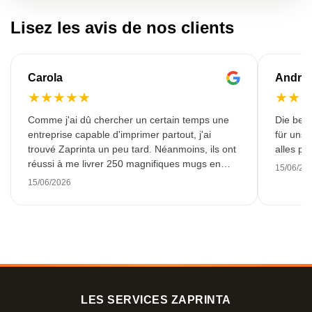
Lisez les avis de nos clients
Carola
Andre
★
★
★
★
★
★
★
Comme j'ai dû chercher un certain temps une
Die bedr
entreprise capable d'imprimer partout, j'ai
für unse
trouvé Zaprinta un peu tard. Néanmoins, ils ont
alles pr
réussi à me livrer 250 magnifiques mugs en
15/06/20
émail dans les délais. J'en suis très contente.
15/06/2026
Un grand merci !
LES SERVICES ZAPRINTA