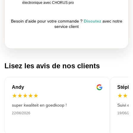
électronique avec CHORUS pro
Besoin d'aide pour votre commande ?
Discutez
avec notre
service client
Lisez les avis de nos clients
Andy
Stéph
★
★
★
★
★
★
★
super kwaliteit en goedkoop !
Suivi et
22/06/2026
19/06/20