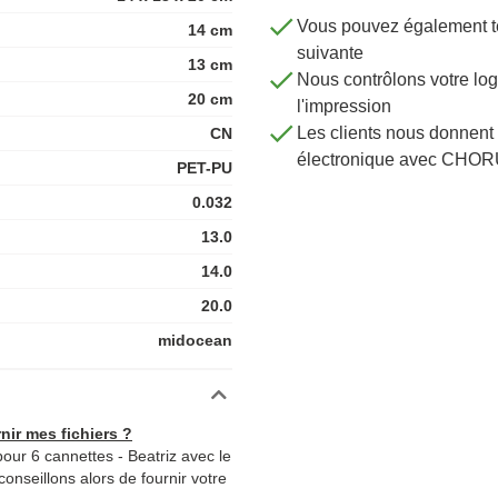
Vous pouvez également té
14 cm
suivante
13 cm
Nous contrôlons votre 
20 cm
l'impression
Les clients nous donnent 
CN
électronique avec CHOR
PET-PU
0.032
13.0
14.0
20.0
midocean
nir mes fichiers ?
our 6 cannettes - Beatriz avec le
conseillons alors de fournir votre