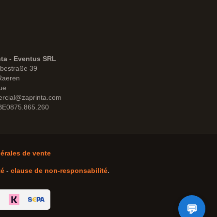
nta - Eventus SRL
bestraße 39
Raeren
ue
rcial@zaprinta.com
 BE0875.865.260
érales de vente
té
-
clause de non-responsabilité
.