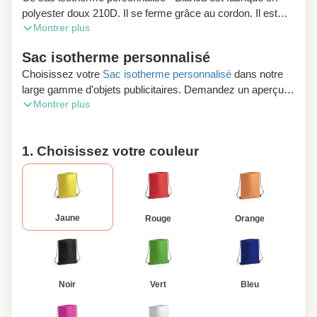
polyester doux 210D. Il se ferme grâce au cordon. Il est
Montrer plus
disponible dans une large gamme de coloris. Avec cordons
noirs de serrage et coins renforcés. Intérieur isotherme
Sac isotherme personnalisé
finition aluminium.
Choisissez votre
Sac isotherme personnalisé
dans notre
large gamme d'objets publicitaires. Demandez un aperçu
Montrer plus
numérique gratuit et profitez de la livraison gratuite de votre
commande.
1. Choisissez votre couleur
Vous désirez acheter cadeaux publicitaires ou des
cadeaux d'entreprise en Belgique ? Zaprinta Belgique est
votre entreprise spécialisée. Profitez des frais de livraison
offerts en commandant dans la boutique en ligne
Zaprinta.be. Besoin de d'informations ? Contactez avec
Jaune
Rouge
Orange
nos spécialistes. Ils vous renseigneront rapidement et
efficacement.
Noir
Vert
Bleu