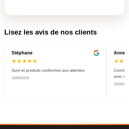
Lisez les avis de nos clients
Stéphane
Anne-M
★
★
★
★
★
★
★
Suivi et produits conformes aux attentes
Commande
avec une
19/06/2026
18/06/20