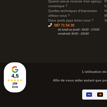
Quand vais-je recevoir mon aperçu
P
numérique ?
C
Quelles techniques d'impression
N
utilisez-vous ?
B
Dans quels pays livrez-vous ?
S
087 71 54 30
du lundi au jeudi : 8h30 - 17h30
vendredi: 8h30 -
15h30
L'utilisation de
4,5
★
★
★
★
★
Afin de vous aider autant que po
288
Avis