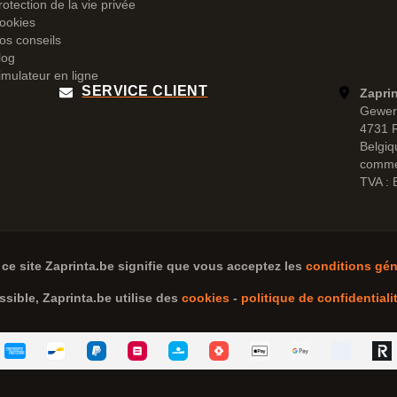
rotection de la vie privée
ookies
os conseils
log
imulateur en ligne
SERVICE CLIENT
Zapri
Gewer
4731 
Belgiq
comme
TVA :
 ce site
Zaprinta.be
signifie que vous acceptez les
conditions gén
ssible,
Zaprinta.be
utilise des
cookies
-
politique de confidentiali