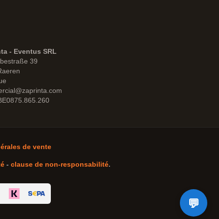
nta - Eventus SRL
bestraße 39
Raeren
ue
rcial@zaprinta.com
 BE0875.865.260
érales de vente
té
-
clause de non-responsabilité
.