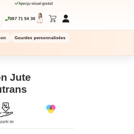
Aperçu visuel gratuit
087 71 54 30
son
Gourdes personnalisées
n Jute
utrans
 partir de