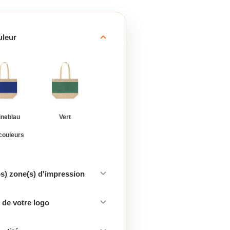
uleur
ineblau
Vert
 couleurs
os) zone(s) d'impression
de votre logo