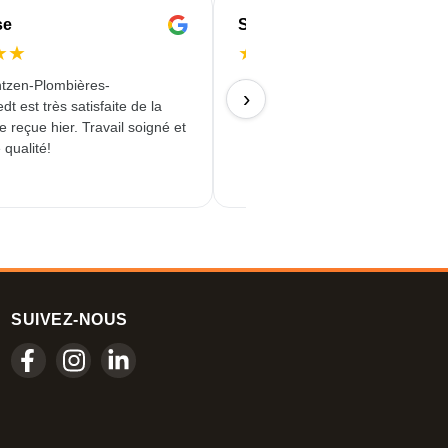
se
Serife
★
★
★
★
★
★
★
tzen-Plombières-
Livraison rapide, fiable et de qual
›
t est très satisfaite de la
18/06/2026
reçue hier. Travail soigné et
 qualité!
SUIVEZ-NOUS