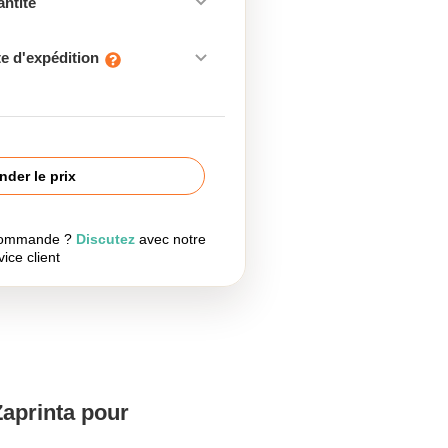
antité
e d'expédition
der le prix
 commande ?
Discutez
avec notre
vice client
Zaprinta pour