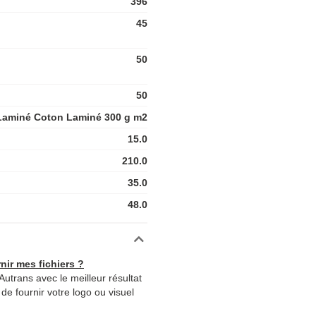
396
45
50
50
Laminé Coton Laminé 300 g m2
15.0
210.0
35.0
48.0
nir mes fichiers ?
utrans avec le meilleur résultat
de fournir votre logo ou visuel