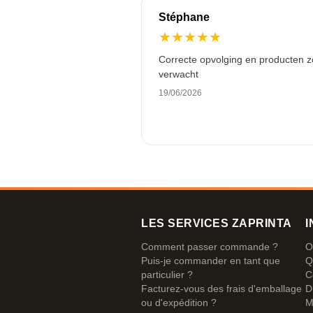
Stéphane
★
★
★
★
★
Correcte opvolging en producten z
verwacht
19/06/2026
LES SERVICES ZAPRINTA
I
Comment passer commande ?
O
Puis-je commander en tant que
Q
particulier ?
C
Facturez-vous des frais d'emballage
D
ou d'expédition ?
M