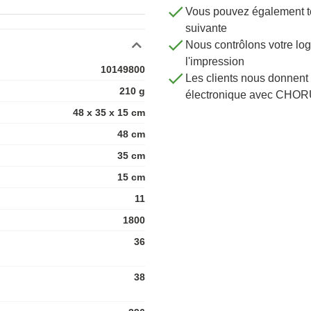
Vous pouvez également té
suivante
Nous contrôlons votre 
l'impression
10149800
Les clients nous donnent 
210 g
électronique avec CHOR
48 x 35 x 15 cm
48 cm
35 cm
15 cm
11
1800
36
38