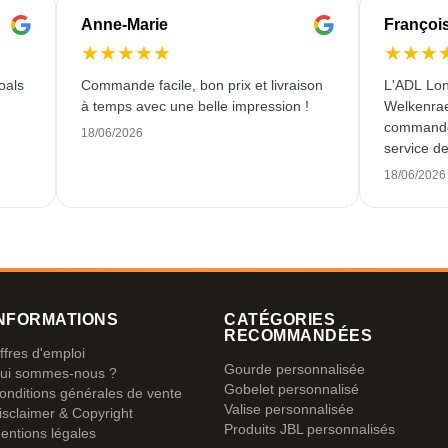
Anne-Marie
Françoi
★
★
★
★
★
★
★
★
oals
Commande facile, bon prix et livraison
L'ADL Lon
à temps avec une belle impression !
Welkenraed
commande 
18/06/2026
service de
18/06/2026
NFORMATIONS
CATÉGORIES
RECOMMANDÉES
ffres d'emploi
Gourde personnalisée
ui sommes-nous ?
Gobelet personnalisé
onditions générales de vente
Valise personnalisée
isclaimer & Copyright
Produits JBL personnalisés
entions légales