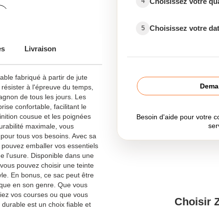
Choisissez votre qu
4
Choisissez votre dat
5
Tote bag personnalisé
es
Livraison
ble fabriqué à partir de jute
Deman
résister à l'épreuve du temps,
agnon de tous les jours. Les
ise confortable, facilitant le
inition cousue et les poignées
Besoin d'aide pour votre
ser
urabilité maximale, vous
 pour tous vos besoins. Avec sa
s pouvez emballer vos essentiels
e l'usure. Disponible dans une
vous pouvez choisir une teinte
yle. En bonus, ce sac peut être
nique en son genre. Que vous
siez vos courses ou que vous
Choisir 
 durable est un choix fiable et