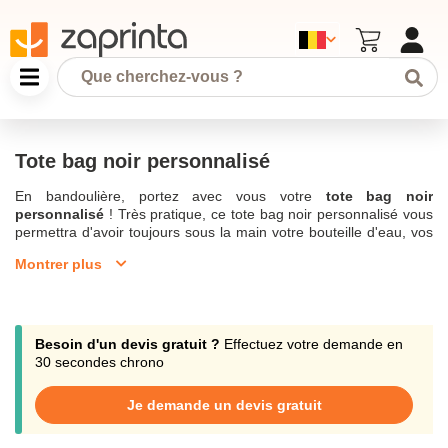
Tote bag noir personnalisé
En bandoulière, portez avec vous votre
tote bag noir
personnalisé
! Très pratique, ce tote bag noir personnalisé vous
permettra d'avoir toujours sous la main votre bouteille d'eau, vos
affaires de sports, votre repas, de quoi grignoter ou encore
Montrer plus
quelques courses. Ce
sac shopping noir personnalisé
élégant
et résistant saura vous accompagner au bureau et lors de vos
différents trajets, à la rencontre de vos clients. Zaprinta, une
société qui se trouve en Belgique vous permet de personnaliser
ce sac en faisant réaliser une impression de
votre logo
avec la
Besoin d'un devis gratuit ?
Effectuez votre demande en
marque de votre entreprise. De couleur noire, en
coton bio
, vous
30 secondes chrono
pourrez faire ressortir les lettres du nom de votre société, son
message, avec les couleurs que vous souhaitez. Et pourquoi ne
Je demande un devis gratuit
pas offrir à vos clients ce
Impression tote bag
? De quoi les
fidéliser et leur permettre de se souvenir de vous tout en