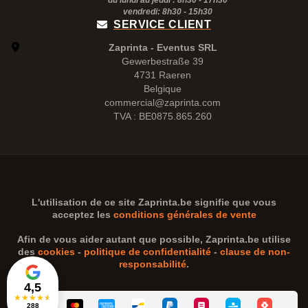
du lundi au jeudi : 8h30 - 17h30
vendredi: 8h30 -
15h30
SERVICE CLIENT
Zaprinta - Eventus SRL
Gewerbestraße 39
4731 Raeren
Belgique
commercial@zaprinta.com
TVA : BE0875.865.260
L'utilisation de ce site
Zaprinta.be
signifie que vous
acceptez les
conditions générales de vente
Afin de vous aider autant que possible,
Zaprinta.be
utilise
des
cookies
-
politique de confidentialité
-
clause de non-
responsabilité
.
4,5
★
★
★
★
★
288