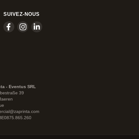
SUIVEZ-NOUS
nta - Eventus SRL
bestraße 39
Raeren
ue
rcial@zaprinta.com
 BE0875.865.260