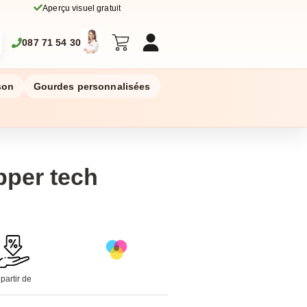
Aperçu visuel gratuit
087 71 54 30
son
Gourdes personnalisées
pper tech
 partir de