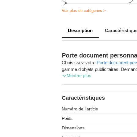
Accessoires de téléphone personn
Voir plus de catégories >
Description
Caractéristiqu
Porte document personna
Choisissez votre
Porte document per
gamme d'objets publicitaires. Demand
Montrer plus
et profitez de la livraison gratuite d
À la recherche de produits personnalis
société wallonne Zaprinta vous fournit parto
Caractéristiques
notre choix de 30.000 produits. Les fra
Numéro de l'article
livraison en Wallonie, en Flandre ou à
Contactez avec nos conseillers. Ils répondront à toutes vos questions
Poids
rapidement et efficacement.
Dimensions