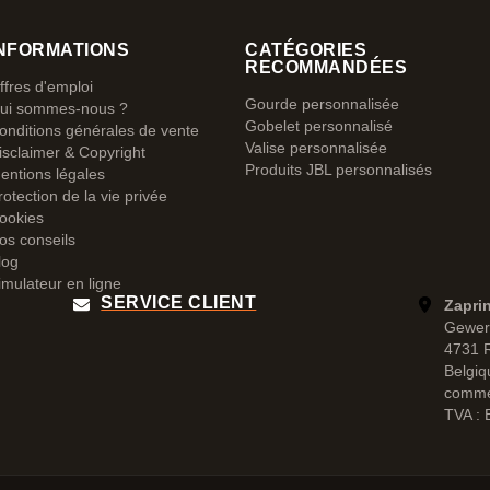
NFORMATIONS
CATÉGORIES
RECOMMANDÉES
ffres d'emploi
Gourde personnalisée
ui sommes-nous ?
Gobelet personnalisé
onditions générales de vente
Valise personnalisée
isclaimer & Copyright
Produits JBL personnalisés
entions légales
rotection de la vie privée
ookies
os conseils
log
imulateur en ligne
SERVICE CLIENT
Zapri
Gewer
4731 
Belgiq
comme
TVA :