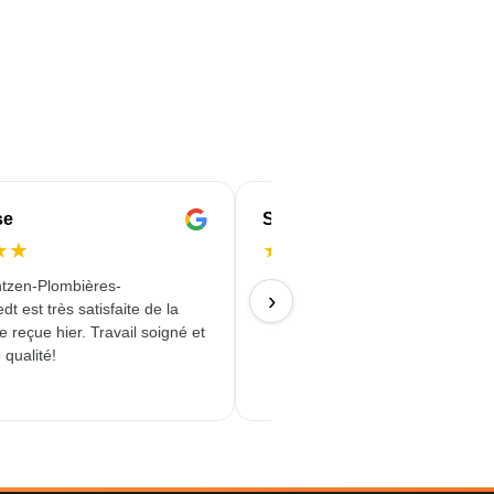
se
Serife
★
★
★
★
★
★
★
tzen-Plombières-
Livraison rapide, fiable et de qual
›
t est très satisfaite de la
18/06/2026
reçue hier. Travail soigné et
 qualité!