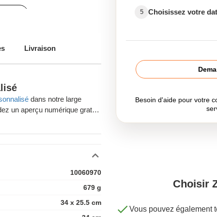
Choisissez votre dat
5
alisés
es
Livraison
Deman
lisé
sonnalisé
dans notre large
Besoin d'aide pour votre
ser
ez un aperçu numérique gratuit
e votre commande.
és originaux en Belgique ? La
ut en Belgique. Consultez
is de port sont offert pour toute
10060970
 Bruxelles. Besoin de d'aide ?
Choisir 
679 g
34 x 25.5 cm
Vous pouvez également té