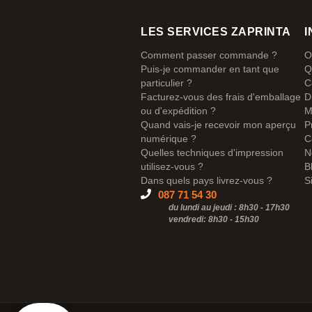
LES SERVICES ZAPRINTA
I
Comment passer commande ?
O
Puis-je commander en tant que
Q
particulier ?
C
Facturez-vous des frais d'emballage
D
ou d'expédition ?
M
Quand vais-je recevoir mon aperçu
P
numérique ?
C
Quelles techniques d'impression
N
utilisez-vous ?
B
Dans quels pays livrez-vous ?
S
087 71 54 30
du lundi au jeudi : 8h30 - 17h30
vendredi: 8h30 -
15h30