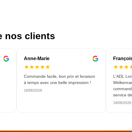
e nos clients
Anne-Marie
Françoi
★
★
★
★
★
★
★
★
Commande facile, bon prix et livraison
L'ADL Lon
à temps avec une belle impression !
Welkenraed
commande 
18/06/2026
service de
18/06/2026