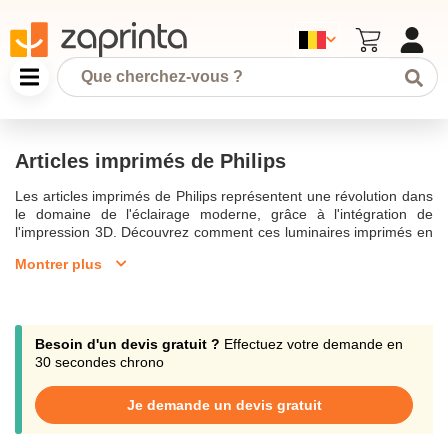
Articles imprimés de Philips
Les articles imprimés de Philips représentent une révolution dans
le domaine de l'éclairage moderne, grâce à l'intégration de
l'impression 3D. Découvrez comment ces luminaires imprimés en
3D peuvent s'adapter à n'importe quel environnement grâce à
Montrer plus
leur conception personnalisée. Grâce aux luminaires imprimés en
3D, il est possible de réduire l'empreinte carbone et de favoriser
le développement durable. Philips, un acteur majeur du secteur,
propose des solutions d'éclairage remarquables et innovantes,
notamment les downlights et plafonniers conçus pour s'adapter à
Besoin d'un devis gratuit ?
Effectuez votre demande en
n'importe quel espace.L'éclairage Philips est à la pointe de la
30 secondes chrono
technologie d'impression 3D, permettant de fabriquer des
luminaires en polycarbonate recyclables qui réduisent les coûts
Je demande un devis gratuit
énergétiques. Le processus de conception est simple, offrant une
solution d'éclairage personnalisée et respectueuse de