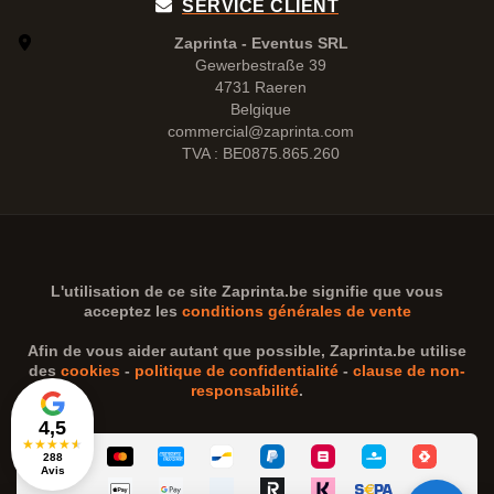
SERVICE CLIENT
Zaprinta - Eventus SRL
Gewerbestraße 39
4731 Raeren
Belgique
commercial@zaprinta.com
TVA : BE0875.865.260
L'utilisation de ce site
Zaprinta.be
signifie que vous
acceptez les
conditions générales de vente
Afin de vous aider autant que possible,
Zaprinta.be
utilise
des
cookies
-
politique de confidentialité
-
clause de non-
responsabilité
.
4,5
★
★
★
★
★
288
Avis