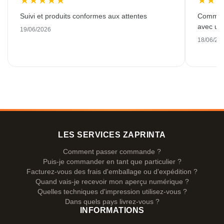
★
★
★
★
★
★
★
Suivi et produits conformes aux attentes
Commande
avec une
19/06/2026
18/06/20
LES SERVICES ZAPRINTA
Comment passer commande ?
Puis-je commander en tant que particulier ?
Facturez-vous des frais d'emballage ou d'expédition ?
Quand vais-je recevoir mon aperçu numérique ?
Quelles techniques d'impression utilisez-vous ?
Dans quels pays livrez-vous ?
INFORMATIONS