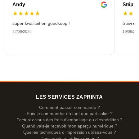
Andy
Stéph
★
★
★
★
★
★
★
super kwaliteit en goedkoop !
Suivi et
22/06/2026
19/06/20
LES SERVICES ZAPRINTA
Comment passer commande ?
Puis-je commander en tant que particulier ?
Facturez-vous des frais d'emballage ou d'expédition ?
Quand vais-je recevoir mon aperçu numérique ?
Quelles techniques d'impression utilisez-vous ?
Dans quels pays livrez-vous ?