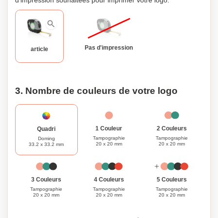
d'impression souhaitées pour imprimer votre logo.
mesures précises à chaque fois. Améliorez vos outils de
mesure avec notre ruban à mesurer de 5M/19mm dès
aujourd'hui!
Pas d'impression
article
3. Nombre de couleurs de votre logo
1 Couleur
2 Couleurs
Quadri
Tampographie
Tampographie
Doming
20 x 20 mm
20 x 20 mm
33.2 x 33.2 mm
3 Couleurs
4 Couleurs
5 Couleurs
Tampographie
Tampographie
Tampographie
20 x 20 mm
20 x 20 mm
20 x 20 mm