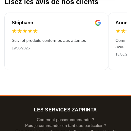
Lisez les avis de nos clients
Stéphane
Anne-M
★
★
★
★
★
★
★
Suivi et produits conformes aux attentes
Commande
avec une
19/06/2026
18/06/20
LES SERVICES ZAPRINTA
Comment passer commande ?
Puis-je commander en tant que particulier ?