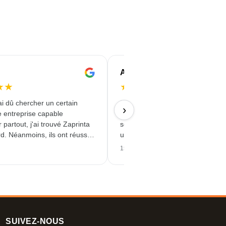
Andrea
★
★
★
★
★
★
★
i dû chercher un certain
Die bedruckten Edelstahlflasche
›
 entreprise capable
Model ´Felix` für unsere Konfere
 partout, j'ai trouvé Zaprinta
sehen klasse aus. Es hat alles p
d. Néanmoins, ils ont réussi à
und reibungslos geklappt.
 250 magnifiques mugs en
15/06/2026
 les délais. J'en suis très
 Un grand merci !
SUIVEZ-NOUS