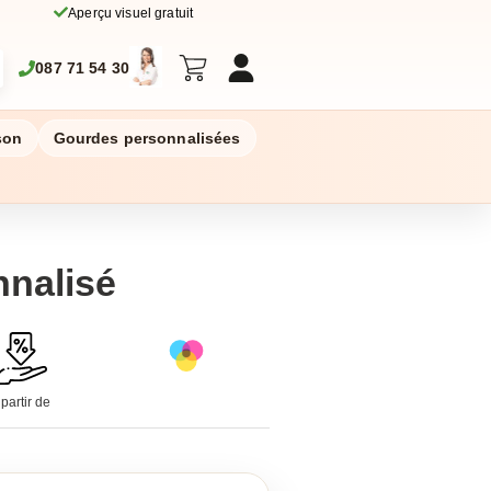
Aperçu visuel gratuit
087 71 54 30
son
Gourdes personnalisées
nnalisé
 partir de