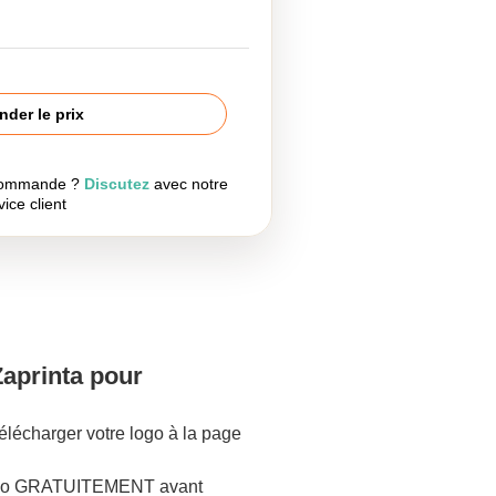
der le prix
 commande ?
Discutez
avec notre
vice client
Zaprinta pour
lécharger votre logo à la page
logo GRATUITEMENT avant