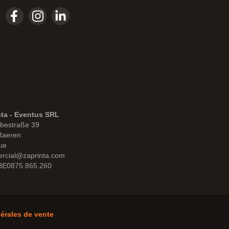
nta - Eventus SRL
bestraße 39
Raeren
ue
rcial@zaprinta.com
 BE0875.865.260
érales de vente