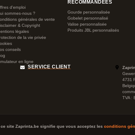
RECOMMANDÉES
ffres d'emploi
Gourde personnalisée
ui sommes-nous ?
Gobelet personnalisé
onditions générales de vente
Valise personnalisée
isclaimer & Copyright
Produits JBL personnalisés
entions légales
rotection de la vie privée
ookies
os conseils
log
imulateur en ligne
SERVICE CLIENT
Zapri
Gewer
4731 
Belgiq
comme
TVA :
 ce site
Zaprinta.be
signifie que vous acceptez les
conditions gén