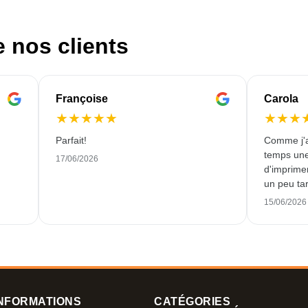
e nos clients
Françoise
Carola
★
★
★
★
★
★
★
★
Parfait!
Comme j'a
temps une
17/06/2026
d'imprimer
un peu tar
me livrer
15/06/2026
émail dans
contente.
NFORMATIONS
CATÉGORIES