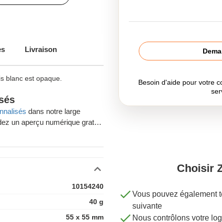
es
Livraison
Deman
ris blanc est opaque.
Besoin d'aide pour votre
ser
isés
onnalisés
dans notre large
ez un aperçu numérique gratuit
e votre commande.
Choisir 
10154240
Vous pouvez également té
40 g
suivante
55 x 55 mm
Nous contrôlons votre 