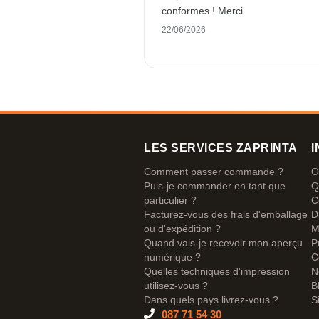
conformes ! Merci
22/06/2026
LES SERVICES ZAPRINTA
I
Comment passer commande ?
O
Puis-je commander en tant que
Q
particulier ?
C
Facturez-vous des frais d'emballage
D
ou d'expédition ?
M
Quand vais-je recevoir mon aperçu
P
numérique ?
C
Quelles techniques d'impression
N
utilisez-vous ?
B
Dans quels pays livrez-vous ?
S
087 71 54 30