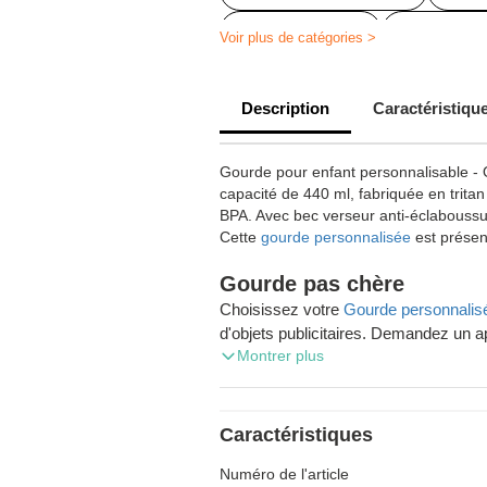
Gourde floquée
Gourde pers
Voir plus de catégories >
Gourde enfant personnalisable
Description
Caractéristiqu
Gourde plastique personnalisée
Gourde personnalisée livraison ra
Gourde pour enfant personnalisable - O
capacité de 440 ml, fabriquée en tritan 
Bouteille réutilisable personnalisée
BPA. Avec bec verseur anti-éclaboussu
Cette
gourde personnalisée
est présen
Gourde personnalisable entreprise
Gourde personnalisée maternelle
Gourde pas chère
Choisissez votre
Gourde personnalis
Gourde personnalisée sans BPA
d'objets publicitaires. Demandez un a
Montrer plus
profitez de la livraison gratuite de v
Gourde personnalisée école
À la recherche de goodies publicitaires
société wallonne Zaprinta vous sert partout 
Caractéristiques
notre gamme de 30.000 références. Les
Numéro de l'article
toute livraison en Wallonie, en Flandr