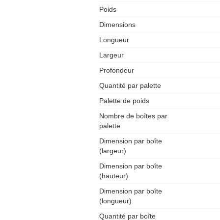
d'explications ? Prenez contact avec nos conseillers. Ils vous
Poids
conseilleront immédiatement.
Dimensions
Longueur
Largeur
Profondeur
Quantité par palette
Palette de poids
Nombre de boîtes par
palette
Dimension par boîte
(largeur)
Dimension par boîte
(hauteur)
Dimension par boîte
(longueur)
Quantité par boîte