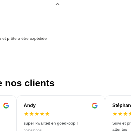
et prête à être expédiée
e nos clients
Andy
Stéphan
★
★
★
★
★
★
★
★
super kwaliteit en goedkoop !
Suivi et p
n
attentes