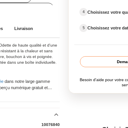
onnalisée petite quantité
Choisissez votre qu
4
Choisissez votre dat
5
es
Livraison
pide
dette de haute qualité et d'une
résistant à la chaleur et sans
re, bouchon à vis et poignée.
Deman
tée dans une boîte individuelle.
Gourde avec logo
Besoin d'aide pour votre
ée
dans notre large gamme
ser
perçu numérique gratuit et
otre commande.
Gourde publicitaire
 originaux en Belgique ? La
en Belgique. Consultez
 frais de port sont offert pour
10076840
e ou à Bruxelles. Besoin de