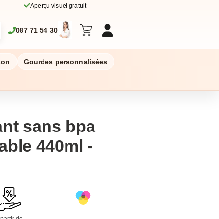
Aperçu visuel gratuit
087 71 54 30
son
Gourdes personnalisées
ant sans bpa
able 440ml -
 partir de