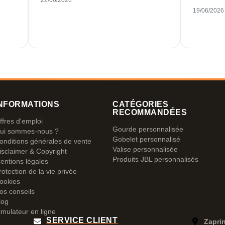
22/06/2026
19/06/2026
NFORMATIONS
CATÉGORIES
RECOMMANDÉES
ffres d'emploi
Gourde personnalisée
ui sommes-nous ?
Gobelet personnalisé
onditions générales de vente
Valise personnalisée
isclaimer & Copyright
Produits JBL personnalisés
entions légales
rotection de la vie privée
ookies
os conseils
log
imulateur en ligne
SERVICE CLIENT
Zapri