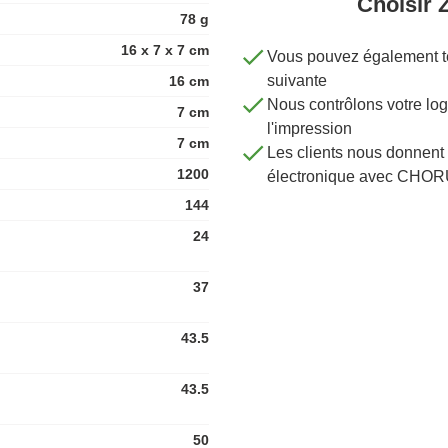
Choisir 
78 g
16 x 7 x 7 cm
Vous pouvez également té
suivante
16 cm
Nous contrôlons votre 
7 cm
l'impression
7 cm
Les clients nous donnent 
1200
électronique avec CHOR
144
24
37
43.5
43.5
50