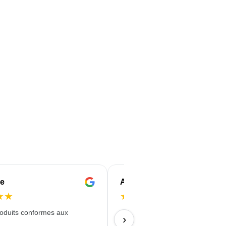
e
Anne-Marie
★
★
★
★
★
★
★
roduits conformes aux
Commande facile, bon prix et liv
›
à temps avec une belle impressio