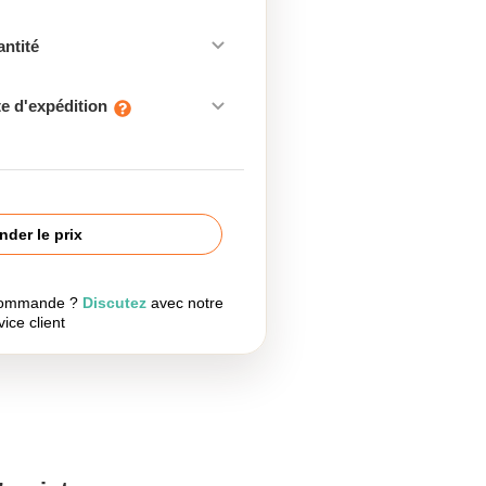
antité
e d'expédition
der le prix
 commande ?
Discutez
avec notre
vice client