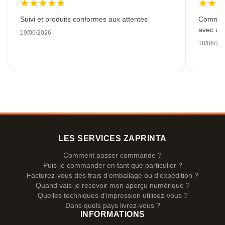
★
★
★
★
★
★
★
Suivi et produits conformes aux attentes
Commande
avec une
19/06/2026
18/06/20
LES SERVICES ZAPRINTA
Comment passer commande ?
Puis-je commander en tant que particulier ?
Facturez-vous des frais d'emballage ou d'expédition ?
Quand vais-je recevoir mon aperçu numérique ?
Quelles techniques d'impression utilisez-vous ?
Dans quels pays livrez-vous ?
INFORMATIONS