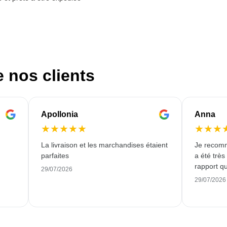
e nos clients
Apollonia
Anna
★
★
★
★
★
★
★
★
La livraison et les marchandises étaient
Je recomm
parfaites
a été très
rapport qu
29/07/2026
29/07/2026