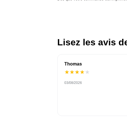
Lisez les avis d
Thomas
★
★
★
★
★
03/08/2026