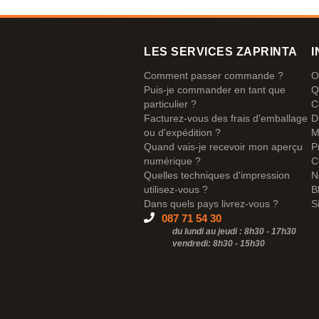
LES SERVICES ZAPRINTA
I
Comment passer commande ?
O
Puis-je commander en tant que
Q
particulier ?
C
Facturez-vous des frais d'emballage
D
ou d'expédition ?
M
Quand vais-je recevoir mon aperçu
P
numérique ?
C
Quelles techniques d'impression
N
utilisez-vous ?
B
Dans quels pays livrez-vous ?
S
087 71 54 30
du lundi au jeudi : 8h30 - 17h30
vendredi: 8h30 -
15h30