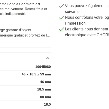
etite Boîte à Charnière est
Vous pouvez également té
 en mouvement. Restez frais et
suivante
icle indispensable.
Nous contrôlons votre 
l'impression
Les clients nous donnent 
arge gamme d'objets
électronique avec CHOR
rique gratuit et profitez de la
.
deaux publicitaires. Que vous
roi, Zaprinta Belgique vous livre
e plus de 30.000 objets
10045080
mmandes gratuitement en
n de d'informations ? Prenez
46 x 18.5 x 59 mm
46 mm
18.5 mm
59 mm
18.5