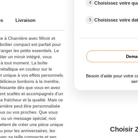
Choisissez votre qu
4
Choisissez votre dat
es
Livraison
5
e à Charnière avec Miroir et
boîtier compact est parfait pour
anger les petits essentiels. Le
Deman
ler un miroir intégré, vous
 à tout moment. La boîte
étallique en couleur sur le
t unique à vos effets personnels.
Besoin d'aide pour votre
délicieux bonbons à la menthe,
ser
îchissante dès que vous en avez
nt scellés et accompagnés d'un
a fraîcheur et la qualité. Mais ce
harnière peut être personnalisée
vous ou vos proches. Que vous
es ou un message spécial, nos
ettent de créer une pièce unique
Choisir 
u pour les anniversaires, les
vec sa taille compacte et ses