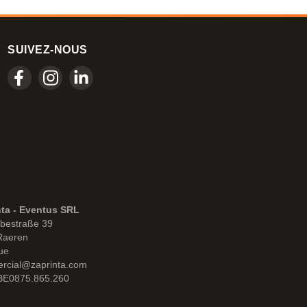
SUIVEZ-NOUS
nta - Eventus SRL
bestraße 39
Raeren
ue
rcial@zaprinta.com
 BE0875.865.260