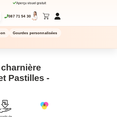
Aperçu visuel gratuit
087 71 54 30
son
Gourdes personnalisées
 charnière
t Pastilles -
 partir de