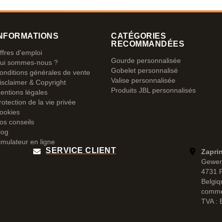
NFORMATIONS
CATÉGORIES
RECOMMANDÉES
ffres d'emploi
Gourde personnalisée
ui sommes-nous ?
Gobelet personnalisé
onditions générales de vente
Valise personnalisée
isclaimer & Copyright
Produits JBL personnalisés
entions légales
rotection de la vie privée
ookies
os conseils
log
imulateur en ligne
SERVICE CLIENT
Zapri
Gewer
4731 
Belgiq
comme
TVA :