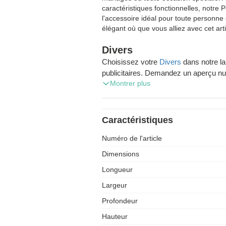
caractéristiques fonctionnelles, notre P
l'accessoire idéal pour toute personne
élégant où que vous alliez avec cet art
Divers
Choisissez votre
Divers
dans notre l
publicitaires. Demandez un aperçu numé
Montrer plus
livraison gratuite de votre commande
Zaprinta Belgique est l'expert des ca
soyez à Bruxelles, à Liège ou à Charle
Caractéristiques
rapidement. Découvrez notre gamme d
Numéro de l'article
publicitaires. Nous envoyons les co
Wallonie, en Flandre et à Bruxelles. Besoi
Dimensions
contact avec nos conseillers. Ils répondront à toutes vos questions de
Longueur
façon claire et rapide.
Largeur
Profondeur
Hauteur