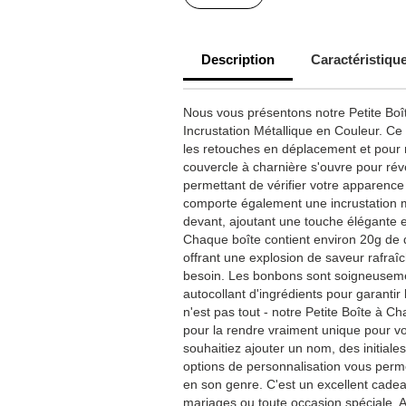
Description
Caractéristiqu
Nous vous présentons notre Petite Boît
Incrustation Métallique en Couleur. Ce 
les retouches en déplacement et pour r
couvercle à charnière s'ouvre pour révé
permettant de vérifier votre apparence
comporte également une incrustation m
devant, ajoutant une touche élégante e
Chaque boîte contient environ 20g de 
offrant une explosion de saveur rafra
besoin. Les bonbons sont soigneuseme
autocollant d'ingrédients pour garantir l
n'est pas tout - notre Petite Boîte à C
pour la rendre vraiment unique pour 
souhaitiez ajouter un nom, des initial
options de personnalisation vous perm
en son genre. C'est un excellent cadea
mariages ou toute occasion spéciale. A