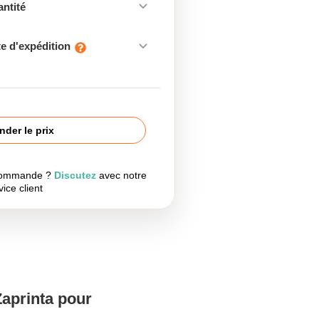
antité
e d'expédition
der le prix
 commande ?
Discutez
avec notre
vice client
Zaprinta pour