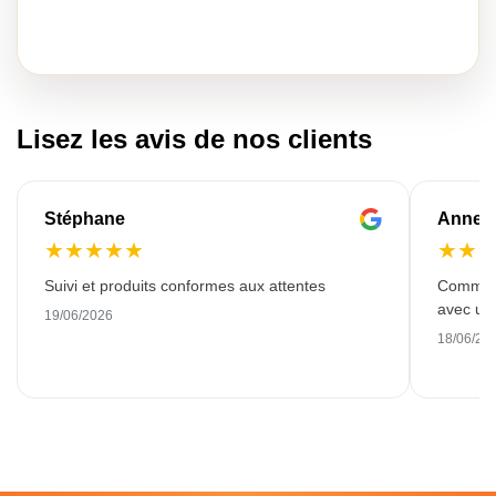
Lisez les avis de nos clients
Stéphane
Anne-M
★
★
★
★
★
★
★
Suivi et produits conformes aux attentes
Commande
avec une
19/06/2026
18/06/20