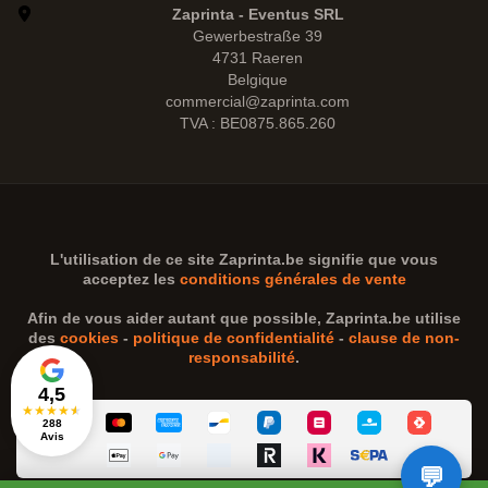
Zaprinta - Eventus SRL
Gewerbestraße 39
4731 Raeren
Belgique
commercial@zaprinta.com
TVA : BE0875.865.260
L'utilisation de ce site
Zaprinta.be
signifie que vous
acceptez les
conditions générales de vente
Afin de vous aider autant que possible,
Zaprinta.be
utilise
des
cookies
-
politique de confidentialité
-
clause de non-
responsabilité
.
4,5
★
★
★
★
★
288
Avis