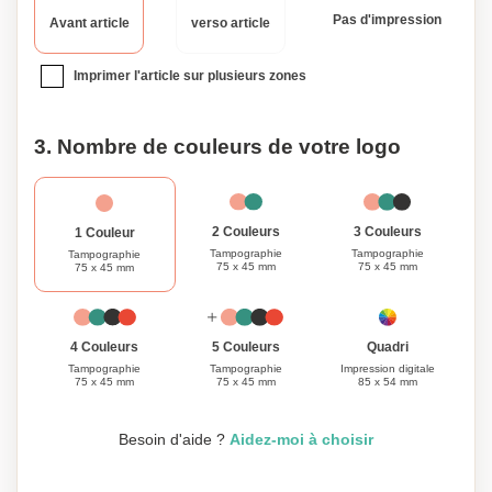
ou un être cher. Découvrez le mélange parfait de style et
Pas d'impression
Avant article
verso article
de sécurité avec notre portefeuille, sac à main et pince à
billets antivol RFID.
Imprimer l'article sur plusieurs zones
3. Nombre de couleurs de votre logo
3 Couleurs
2 Couleurs
1 Couleur
Tampographie
Tampographie
Tampographie
75 x 45 mm
75 x 45 mm
75 x 45 mm
Quadri
4 Couleurs
5 Couleurs
Impression digitale
Tampographie
Tampographie
85 x 54 mm
75 x 45 mm
75 x 45 mm
Besoin d'aide ?
Aidez-moi à choisir