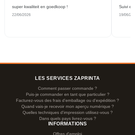
super kwaliteit en goedkoop !
Suivi et
22/06/2026
19/06/20
LES SERVICES ZAPRINTA
Comment passer commande ?
Puis-je commander en tant que particulier ?
Facturez-vous des frais d'emballage ou d'expédition ?
Quand vais-je recevoir mon aperçu numérique ?
Quelles techniques d'impression utilisez-vous ?
Dans quels pays livrez-vous ?
INFORMATIONS
Offres d'emploi