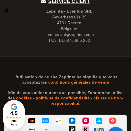
SERVICE CLIENT
Zaprinta - Eventus SRL
Gewerbestraße 39
4731 Raeren
Belgique
commercial@zaprinta.com
TVA : BE0875.865.260
L'utilisation de ce site
Zaprinta.be
signifie que vous
acceptez les
conditions générales de vente
Afin de vous aider autant que possible,
Zaprinta.be
utilise
des
cookies
-
politique de confidentialité
-
clause de non-
responsabilité
.
4,5
★
★
★
★
★
288
Avis