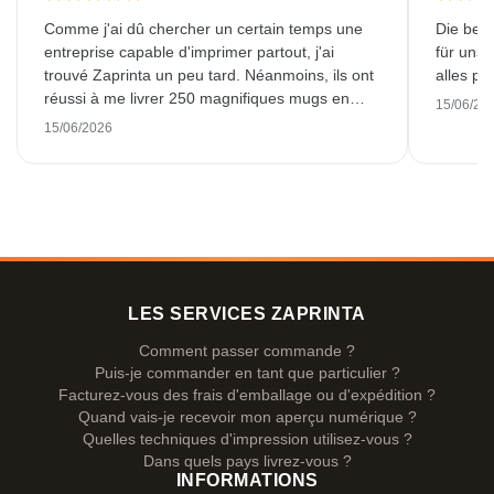
Comme j'ai dû chercher un certain temps une
Die bedr
entreprise capable d'imprimer partout, j'ai
für unse
trouvé Zaprinta un peu tard. Néanmoins, ils ont
alles pr
réussi à me livrer 250 magnifiques mugs en
15/06/20
émail dans les délais. J'en suis très contente.
15/06/2026
Un grand merci !
LES SERVICES ZAPRINTA
Comment passer commande ?
Puis-je commander en tant que particulier ?
Facturez-vous des frais d'emballage ou d'expédition ?
Quand vais-je recevoir mon aperçu numérique ?
Quelles techniques d'impression utilisez-vous ?
Dans quels pays livrez-vous ?
INFORMATIONS