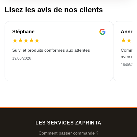
Lisez les avis de nos clients
Stéphane
Anne-M
★
★
★
★
★
★
★
Suivi et produits conformes aux attentes
Commande
avec une
19/06/2026
18/06/20
LES SERVICES ZAPRINTA
Comment passer commande ?